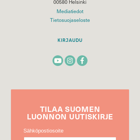
00580 Helsinki
Mediatiedot
Tietosuojaseloste
KIRJAUDU
TILAA
SUOMEN
LUONNON
UUTIS­KIRJE
Sähköpostiosoite