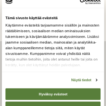
Kilpailun etusivulle
Tämä sivusto käyttää evästeitä
Käytämme evästeitä tarjoamamme sisällön ja mainosten
räätälöimiseen, sosiaalisen median ominaisuuksien
tukemiseen ja kävijämäärämme analysoimiseen. Lisäksi
jaamme sosiaalisen median, mainosalan ja analytiikka-
alan kumppaneillemme tietoja siitä, miten käytät
LEHTI
sivustoamme. Kumppanimme voivat yhdistää näitä
tietoja muihin tietoihin, joita olet antanut heille tai joita on
kerätty, kun olet käyttänyt heidän palvelujaan.
Uusin lehti
Tilaa Suomen Luonto
Näytä tiedot
Tilaa digilukuoikeus
Äänestä parasta juttua
Hyväksy evästeet
Tilaa uutiskirje