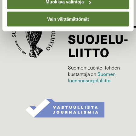
Muokkaa valintoja
SUOMEN
Vain välttämättömät
LUONNON
SUOJELU­
LIITTO
Suomen Luonto -lehden
kustantaja on
Suomen
luonnonsuojelu­liitto
.