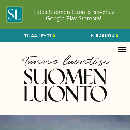
Lataa Suomen Luonto -sovellus
Google Play Storesta!
TILAA LEHTI
KIRJAUDU