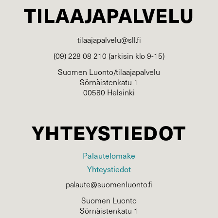
TILAAJAPALVELU
tilaajapalvelu@sll.fi
(09) 228 08 210 (arkisin klo 9-15)
Suomen Luonto/tilaajapalvelu
Sörnäistenkatu 1
00580 Helsinki
YHTEYSTIEDOT
Palautelomake
Yhteystiedot
palaute@suomenluonto.fi
Suomen Luonto
Sörnäistenkatu 1