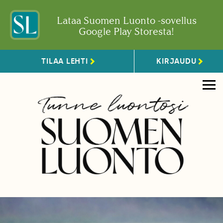
Lataa Suomen Luonto -sovellus
Google Play Storesta!
TILAA LEHTI
KIRJAUDU