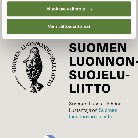
Tilaa digilukuoikeus
Muokkaa valintoja
Äänestä parasta juttua
Tilaa uutiskirje
Vain välttämättömät
SUOMEN
LUONNON
SUOJELU­
LIITTO
Suomen Luonto -lehden
Suomen
kustantaja on
luonnonsuojelu­liitto
.