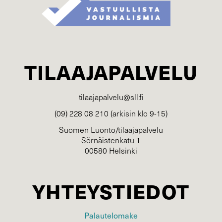
TILAAJAPALVELU
tilaajapalvelu@sll.fi
(09) 228 08 210 (arkisin klo 9-15)
Suomen Luonto/tilaajapalvelu
Sörnäistenkatu 1
00580 Helsinki
YHTEYSTIEDOT
Palautelomake