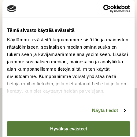
tulevaisuutta, toinen toistaan tukien. Kuva
otettu Suomenojan lintualtaalla Espoossa.
Kuvaaja: Anu Ylämurto
Tämä sivusto käyttää evästeitä
Käytämme evästeitä tarjoamamme sisällön ja mainosten
räätälöimiseen, sosiaalisen median ominaisuuksien
Kilpailun etusivulle
tukemiseen ja kävijämäärämme analysoimiseen. Lisäksi
jaamme sosiaalisen median, mainosalan ja analytiikka-
alan kumppaneillemme tietoja siitä, miten käytät
sivustoamme. Kumppanimme voivat yhdistää näitä
tietoja muihin tietoihin, joita olet antanut heille tai joita on
kerätty, kun olet käyttänyt heidän palvelujaan.
LEHTI
Näytä tiedot
Uusin lehti
Hyväksy evästeet
Tilaa Suomen Luonto