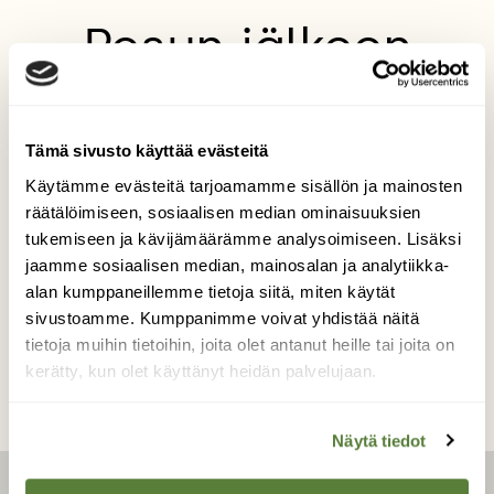
Pesun jälkeen
Pihalla sijaitseva, eläimille tarkoitettu
vesiastia houkutti kesähelteille kesykyyhkyn
vilvoittavaan kylpyyn. Höyhenet jäivät
Tämä sivusto käyttää evästeitä
hieman sekaisin villin pesun jäljiltä.
Käytämme evästeitä tarjoamamme sisällön ja mainosten
räätälöimiseen, sosiaalisen median ominaisuuksien
Kuvaaja: Atte Oksanen
tukemiseen ja kävijämäärämme analysoimiseen. Lisäksi
jaamme sosiaalisen median, mainosalan ja analytiikka-
alan kumppaneillemme tietoja siitä, miten käytät
Kilpailun etusivulle
sivustoamme. Kumppanimme voivat yhdistää näitä
tietoja muihin tietoihin, joita olet antanut heille tai joita on
kerätty, kun olet käyttänyt heidän palvelujaan.
Näytä tiedot