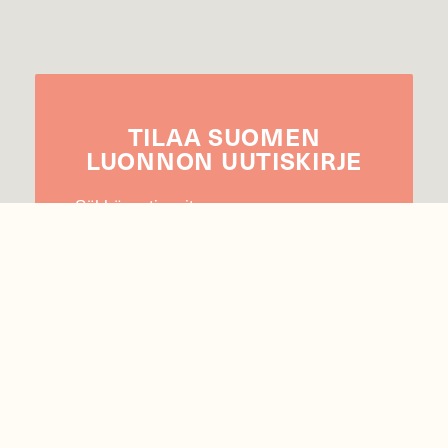
TILAA
SUOMEN
LUONNON
UUTIS­KIRJE
Sähköpostiosoite
Hyväksyn tietojeni käytön uutiskirjeen
lähettämiseen