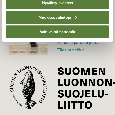
LEHTI
Hyväksy evästeet
Muokkaa valintoja
Uusin lehti
Tilaa Suomen Luonto
Vain välttämättömät
Tilaa digilukuoikeus
Äänestä parasta juttua
Tilaa uutiskirje
SUOMEN
LUONNON
SUOJELU­
LIITTO