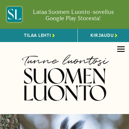
Lataa Suomen Luonto -sovellus
Google Play Storesta!
TILAA LEHTI
KIRJAUDU