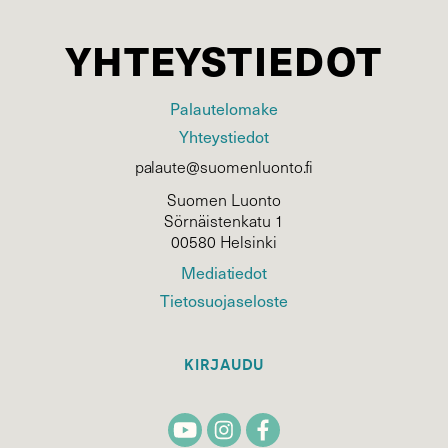
YHTEYSTIEDOT
Palautelomake
Yhteystiedot
palaute@suomenluonto.fi
Suomen Luonto
Sörnäistenkatu 1
00580 Helsinki
Mediatiedot
Tietosuojaseloste
KIRJAUDU