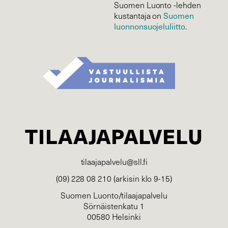
Suomen Luonto -lehden
Suomen
kustantaja on
luonnonsuojelu­liitto
.
TILAAJAPALVELU
tilaajapalvelu@sll.fi
(09) 228 08 210 (arkisin klo 9-15)
Suomen Luonto/tilaajapalvelu
Sörnäistenkatu 1
00580 Helsinki