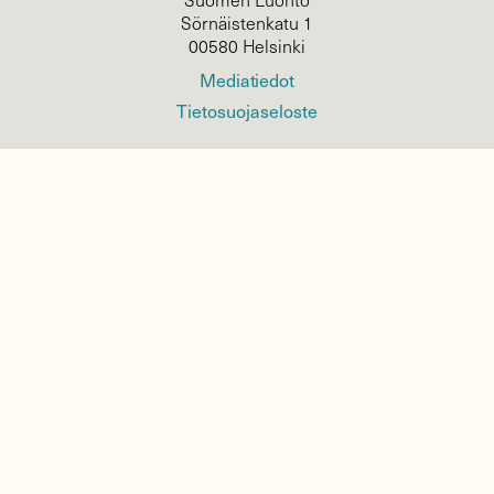
Sörnäistenkatu 1
00580 Helsinki
Mediatiedot
Tietosuojaseloste
KIRJAUDU
TILAA
SUOMEN
LUONNON
UUTIS­KIRJE