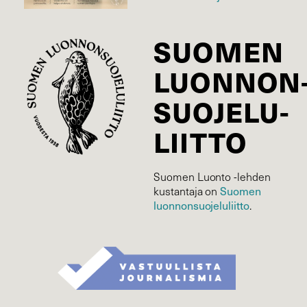
SUOMEN
LUONNON
SUOJELU­
LIITTO
Suomen Luonto -lehden
Suomen
kustantaja on
luonnonsuojelu­liitto
.