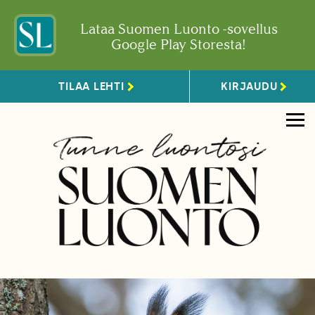
Lataa Suomen Luonto -sovellus
Google Play Storesta!
TILAA LEHTI
KIRJAUDU