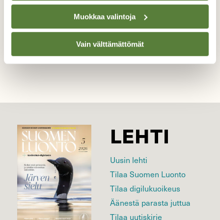
Kuvaaja: Nina Skinnari
Muokkaa valintoja
Kilpailun etusivulle
Vain välttämättömät
LEHTI
Uusin lehti
Tilaa Suomen Luonto
Tilaa digilukuoikeus
Äänestä parasta juttua
Tilaa uutiskirje