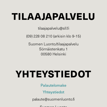
TILAAJAPALVELU
tilaajapalvelu@sll.fi
(09) 228 08 210 (arkisin klo 9-15)
Suomen Luonto/tilaajapalvelu
Sörnäistenkatu 1
00580 Helsinki
YHTEYSTIEDOT
Palautelomake
Yhteystiedot
palaute@suomenluonto.fi
Suomen Luonto