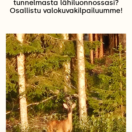
tunnelmasta lähiluonnossasi?
Osallistu valokuvakilpailuumme!