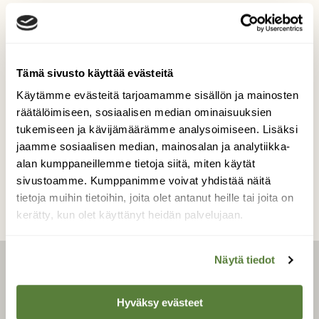
Pieni on kaunista
Pihan pienessä tammessa pieni ahertaja
Tämä sivusto käyttää evästeitä
Kuvaaja: Pia Hildén
Käytämme evästeitä tarjoamamme sisällön ja mainosten
räätälöimiseen, sosiaalisen median ominaisuuksien
tukemiseen ja kävijämäärämme analysoimiseen. Lisäksi
jaamme sosiaalisen median, mainosalan ja analytiikka-
Kilpailun etusivulle
alan kumppaneillemme tietoja siitä, miten käytät
sivustoamme. Kumppanimme voivat yhdistää näitä
tietoja muihin tietoihin, joita olet antanut heille tai joita on
kerätty, kun olet käyttänyt heidän palvelujaan.
Näytä tiedot
LEHTI
Hyväksy evästeet