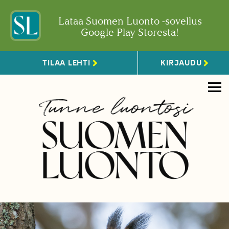
Lataa Suomen Luonto -sovellus
Google Play Storesta!
TILAA LEHTI
KIRJAUDU