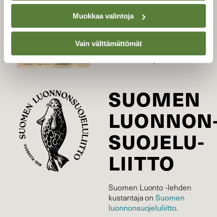
Uusin lehti
Tilaa Suomen Luonto
Muokkaa valintoja
Tilaa digilukuoikeus
Vain välttämättömät
Äänestä parasta juttua
Tilaa uutiskirje
SUOMEN
LUONNON
SUOJELU­
LIITTO
Suomen Luonto -lehden
Suomen
kustantaja on
luonnonsuojelu­liitto
.