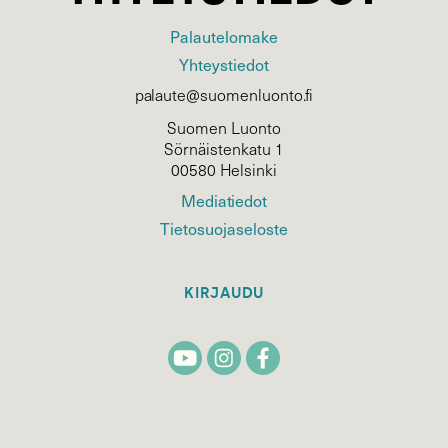
Palautelomake
Yhteystiedot
palaute@suomenluonto.fi
Suomen Luonto
Sörnäistenkatu 1
00580 Helsinki
Mediatiedot
Tietosuojaseloste
KIRJAUDU