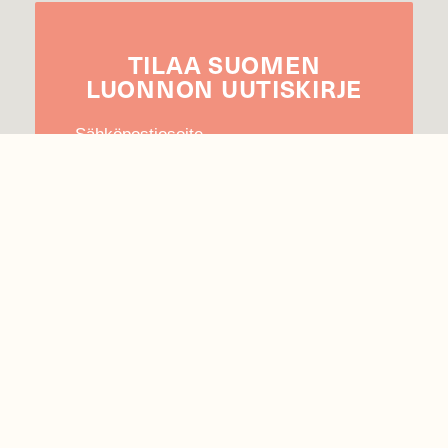
TILAA
SUOMEN
LUONNON
UUTIS­KIRJE
Sähköpostiosoite
Hyväksyn tietojeni käytön uutiskirjeen
lähettämiseen
Tietosuojaseloste