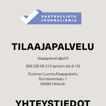
TILAAJAPALVELU
tilaajapalvelu@sll.fi
(09) 228 08 210 (arkisin klo 9-15)
Suomen Luonto/tilaajapalvelu
Sörnäistenkatu 1
00580 Helsinki
YHTEYSTIEDOT