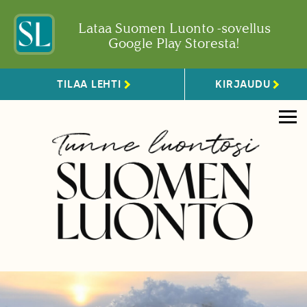
Lataa Suomen Luonto -sovellus
Google Play Storesta!
TILAA LEHTI
KIRJAUDU