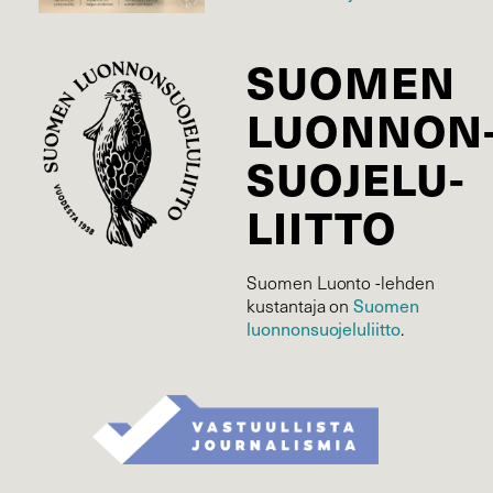
SUOMEN
LUONNON
SUOJELU­
LIITTO
Suomen Luonto -lehden
Suomen
kustantaja on
luonnonsuojelu­liitto
.