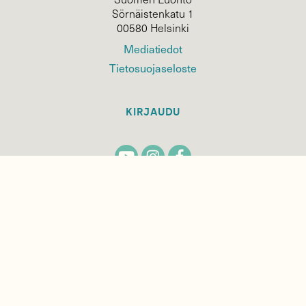
Sörnäistenkatu 1
00580 Helsinki
Mediatiedot
Tietosuojaseloste
KIRJAUDU
TILAA
SUOMEN
LUONNON
UUTIS­KIRJE