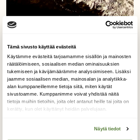
Tämä sivusto käyttää evästeitä
Pitsijää
Käytämme evästeitä tarjoamamme sisällön ja mainosten
räätälöimiseen, sosiaalisen median ominaisuuksien
tukemiseen ja kävijämäärämme analysoimiseen. Lisäksi
On kylmä, pakkanen saa voimaa
jaamme sosiaalisen median, mainosalan ja analytiikka-
viimasta.Ulkoilemaan täytyy itsensä
alan kumppaneillemme tietoja siitä, miten käytät
pakottaa, muita kulkijoita ei ole.Hetken
sivustoamme. Kumppanimme voivat yhdistää näitä
kuljettua sen huomaa talvi on mystinen ja
tietoja muihin tietoihin, joita olet antanut heille tai joita on
tarjoaa rohkealle elämyksiä.Pitsijää yllättää
kerätty, kun olet käyttänyt heidän palvelujaan.
sillalta kurkistajan, kylän läpi virtaava joki on
saanut kauniin koristelun ja
juhlahetkensä.Talvi on kaunis.
Näytä tiedot