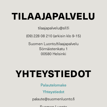
TILAAJAPALVELU
tilaajapalvelu@sll.fi
(09) 228 08 210 (arkisin klo 9-15)
Suomen Luonto/tilaajapalvelu
Sörnäistenkatu 1
00580 Helsinki
YHTEYSTIEDOT
Palautelomake
Yhteystiedot
palaute@suomenluonto.fi
Suomen Luonto