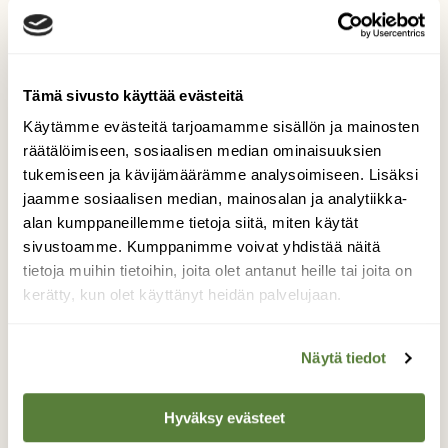
Tämä sivusto käyttää evästeitä
Käytämme evästeitä tarjoamamme sisällön ja mainosten
räätälöimiseen, sosiaalisen median ominaisuuksien
tukemiseen ja kävijämäärämme analysoimiseen. Lisäksi
Pölyttäjät
jaamme sosiaalisen median, mainosalan ja analytiikka-
alan kumppaneillemme tietoja siitä, miten käytät
Kimalaiset tulevat joka vuosi sankoin joukoin
sivustoamme. Kumppanimme voivat yhdistää näitä
Kirahvinkukalle. Tänä vuonna ehkä
tietoja muihin tietoihin, joita olet antanut heille tai joita on
ennätysmäärä.
kerätty, kun olet käyttänyt heidän palvelujaan.
Kuvaaja: Hanna Kullberg
Näytä tiedot
Kilpailun etusivulle
Hyväksy evästeet