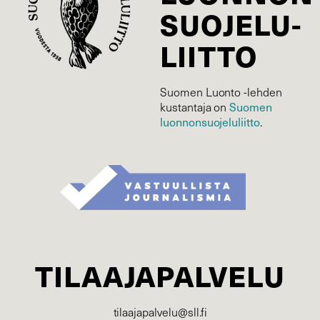
SUOJELU­
LIITTO
Suomen Luonto -lehden
Suomen
kustantaja on
luonnonsuojelu­liitto
.
TILAAJAPALVELU
tilaajapalvelu@sll.fi