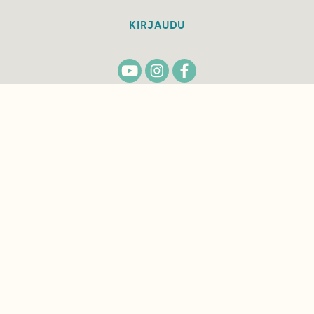
KIRJAUDU
TILAA
SUOMEN
LUONNON
UUTIS­KIRJE
Sähköpostiosoite
Hyväksyn tietojeni käytön uutiskirjeen
lähettämiseen