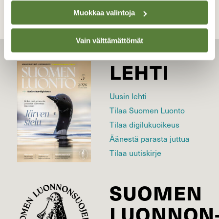
Muokkaa valintoja
Vain välttämättömät
LEHTI
Uusin lehti
Tilaa Suomen Luonto
Tilaa digilukuoikeus
Äänestä parasta juttua
Tilaa uutiskirje
SUOMEN
LUONNON