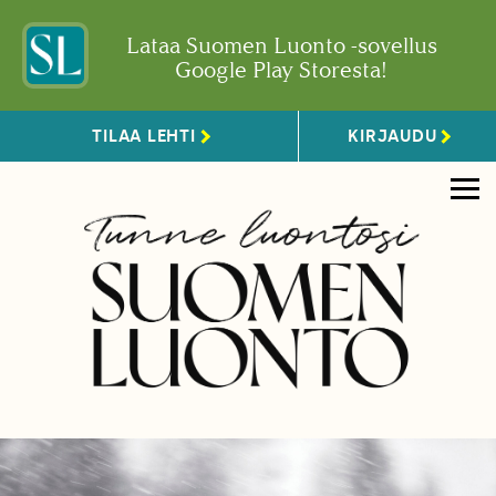
Lataa Suomen Luonto -sovellus
Google Play Storesta!
TILAA LEHTI
KIRJAUDU