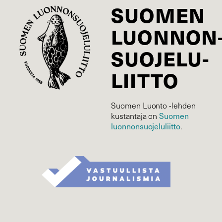
SUOMEN
LUONNON
SUOJELU­
LIITTO
Suomen Luonto -lehden
Suomen
kustantaja on
luonnonsuojelu­liitto
.