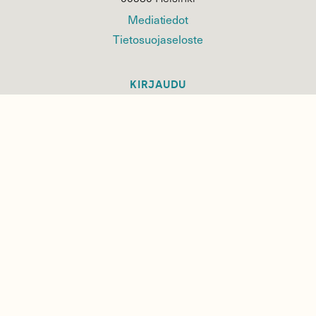
Mediatiedot
Tietosuojaseloste
KIRJAUDU
TILAA
SUOMEN
LUONNON
UUTIS­KIRJE
Sähköpostiosoite