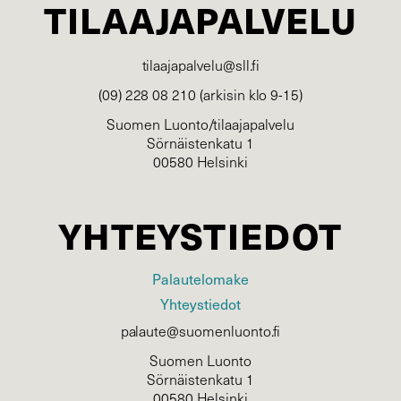
TILAAJAPALVELU
tilaajapalvelu@sll.fi
(09) 228 08 210 (arkisin klo 9-15)
Suomen Luonto/tilaajapalvelu
Sörnäistenkatu 1
00580 Helsinki
YHTEYSTIEDOT
Palautelomake
Yhteystiedot
palaute@suomenluonto.fi
Suomen Luonto
Sörnäistenkatu 1
00580 Helsinki