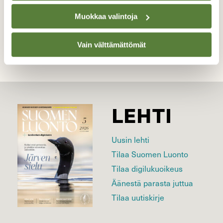
Muokkaa valintoja
Kilpailun etusivulle
Vain välttämättömät
LEHTI
Uusin lehti
Tilaa Suomen Luonto
Tilaa digilukuoikeus
Äänestä parasta juttua
Tilaa uutiskirje