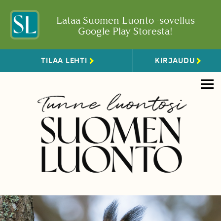
Lataa Suomen Luonto -sovellus
Google Play Storesta!
TILAA LEHTI
KIRJAUDU