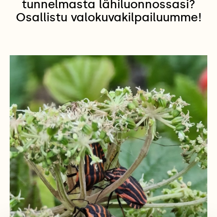
tunnelmasta lähiluonnossasi?
Osallistu valokuvakilpailuumme!