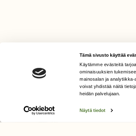
Tämä sivusto käyttää eväs
Käytämme evästeitä tarjoa
LEHTI
ominaisuuksien tukemisee
mainosalan ja analytiikka
Uusin lehti
voivat yhdistää näitä tietoja
Tilaa Suomen Luonto
heidän palvelujaan.
Tilaa digilukuoikeus
Äänestä parasta juttua
Näytä tiedot
Tilaa uutiskirje