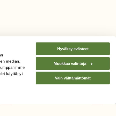
Hyväksy evästeet
an
sen median,
Muokkaa valintoja
. Kumppanimme
TILAA
SUOMEN
olet käyttänyt
Vain välttämättömät
LUONNON
UUTIS­KIRJE
Sähköpostiosoite