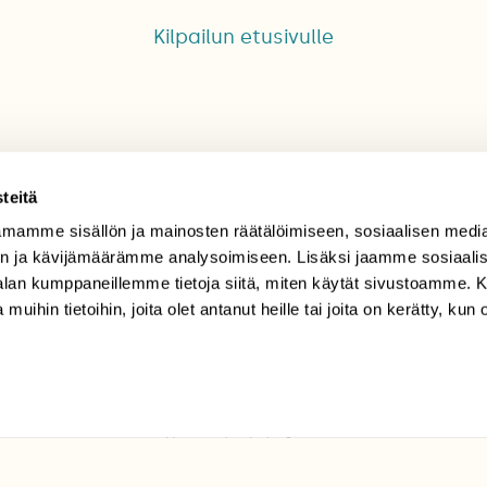
Kilpailun etusivulle
teitä
mamme sisällön ja mainosten räätälöimiseen, sosiaalisen medi
TILAAJAPALVELU
n ja kävijämäärämme analysoimiseen. Lisäksi jaamme sosiaali
-alan kumppaneillemme tietoja siitä, miten käytät sivustoamme
tilaajapalvelu@sll.fi
 muihin tietoihin, joita olet antanut heille tai joita on kerätty, kun 
(09) 228 08 210 (arkisin
klo 9-15)
Suomen
Luonto/tilaajapalvelu
Sörnäistenkatu 1
00580 Helsinki