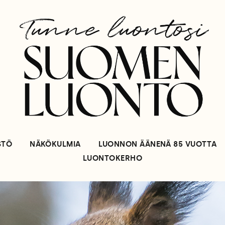
STÖ
NÄKÖKULMIA
LUONNON ÄÄNENÄ 85 VUOTTA
LUONTOKERHO