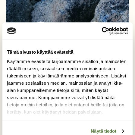
Tämä sivusto käyttää evästeitä
Rakkaudella
Käytämme evästeitä tarjoamamme sisällön ja mainosten
Itämeri
räätälöimiseen, sosiaalisen median ominaisuuksien
tukemiseen ja kävijämäärämme analysoimiseen. Lisäksi
jaamme sosiaalisen median, mainosalan ja analytiikka-
Koin aamuisella luontoretkellä tämän
alan kumppaneillemme tietoja siitä, miten käytät
vastaantulleen sydämellisen näyn kuin
sivustoamme. Kumppanimme voivat yhdistää näitä
luonnon silmäniskuna. Sulan veden aikana
tietoja muihin tietoihin, joita olet antanut heille tai joita on
kallio ja meri hivelevät toisiaan lakkaamatta.
kerätty, kun olet käyttänyt heidän palvelujaan.
Jäätalven aikana liike pysähtyy, mutta sydän
on lupaus pysyvästä liitosta. Ahvenanmaalla
meri ja luodot ovat erottamattomat.
Näytä tiedot