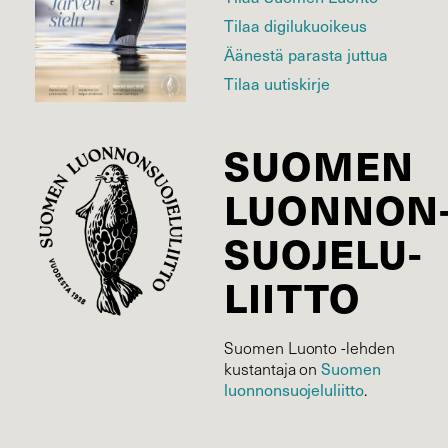
Tilaa digilukuoikeus
Äänestä parasta juttua
Tilaa uutiskirje
SUOMEN
LUONNON
SUOJELU­
LIITTO
Suomen Luonto -lehden
Suomen
kustantaja on
luonnonsuojelu­liitto
.