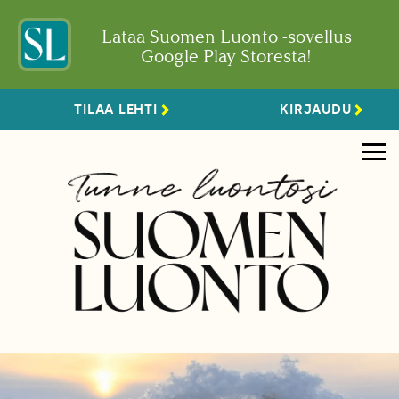
Lataa Suomen Luonto -sovellus
Google Play Storesta!
TILAA LEHTI
KIRJAUDU