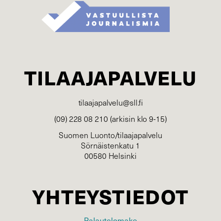
TILAAJAPALVELU
tilaajapalvelu@sll.fi
(09) 228 08 210 (arkisin klo 9-15)
Suomen Luonto/tilaajapalvelu
Sörnäistenkatu 1
00580 Helsinki
YHTEYSTIEDOT
Palautelomake