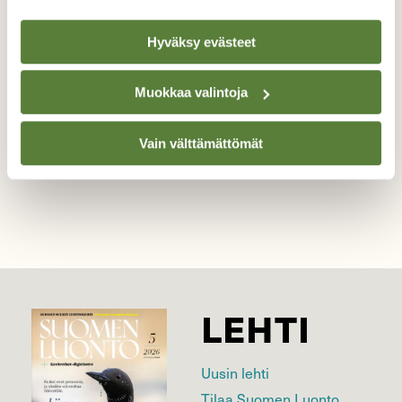
Kuvasin tämän luonnon silmäniskun
muistuttamaan siitä, että Itämeri huutaa
Hyväksy evästeet
huolenpitoamme.
Kuvaaja: Johanna Hägg
Muokkaa valintoja
Vain välttämättömät
Kilpailun etusivulle
LEHTI
Uusin lehti
Tilaa Suomen Luonto