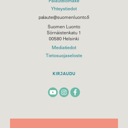
Palautelomake
Yhteystiedot
palaute@suomenluonto.fi
Suomen Luonto
Sörnäistenkatu 1
00580 Helsinki
Mediatiedot
Tietosuojaseloste
KIRJAUDU