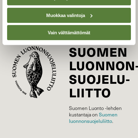
Tilaa digilukuoikeus
Muokkaa valintoja
Äänestä parasta juttua
Tilaa uutiskirje
Vain välttämättömät
SUOMEN
LUONNON
SUOJELU­
LIITTO
Suomen Luonto -lehden
Suomen
kustantaja on
luonnonsuojelu­liitto
.