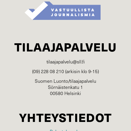
TILAAJAPALVELU
tilaajapalvelu@sll.fi
(09) 228 08 210 (arkisin klo 9-15)
Suomen Luonto/tilaajapalvelu
Sörnäistenkatu 1
00580 Helsinki
YHTEYSTIEDOT