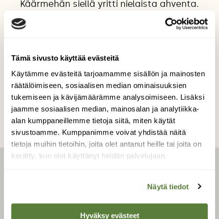
Käärmehän siellä yritti nielaista ahventa.
Kauan kesti ja käärme piiloutui ennen
loppuhuipennusta.
Kuvaaja: Kirsi Laitio
Tämä sivusto käyttää evästeitä
Käytämme evästeitä tarjoamamme sisällön ja mainosten
Kilpailun etusivulle
räätälöimiseen, sosiaalisen median ominaisuuksien
tukemiseen ja kävijämäärämme analysoimiseen. Lisäksi
jaamme sosiaalisen median, mainosalan ja analytiikka-
alan kumppaneillemme tietoja siitä, miten käytät
sivustoamme. Kumppanimme voivat yhdistää näitä
tietoja muihin tietoihin, joita olet antanut heille tai joita on
kerätty, kun olet käyttänyt heidän palvelujaan.
LEHTI
Näytä tiedot
Uusin lehti
Hyväksy evästeet
Tilaa Suomen Luonto