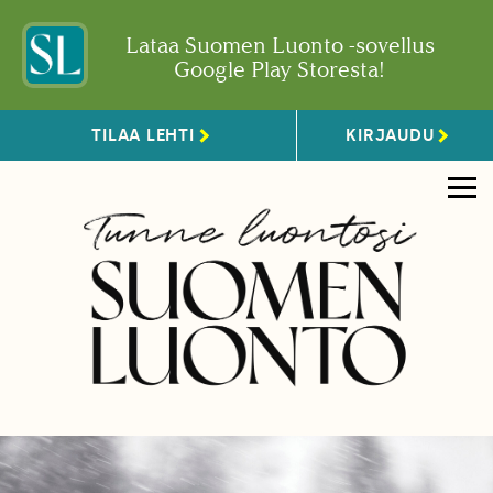
Lataa Suomen Luonto -sovellus
Google Play Storesta!
TILAA LEHTI
KIRJAUDU