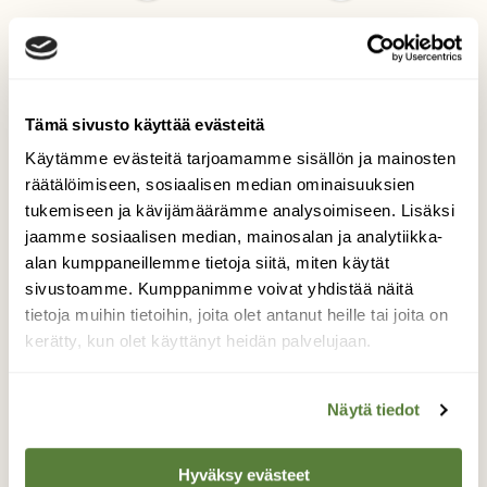
Rungon alla, suon
yllä
Tämä sivusto käyttää evästeitä
Käytämme evästeitä tarjoamamme sisällön ja mainosten
räätälöimiseen, sosiaalisen median ominaisuuksien
Kaatuneen puun varjoissa, pehmeän suon
tukemiseen ja kävijämäärämme analysoimiseen. Lisäksi
yllä, piilottelee sen vaitelias matelija.
jaamme sosiaalisen median, mainosalan ja analytiikka-
Kuvaaja: Riikka Katariina Hellsten
alan kumppaneillemme tietoja siitä, miten käytät
sivustoamme. Kumppanimme voivat yhdistää näitä
tietoja muihin tietoihin, joita olet antanut heille tai joita on
kerätty, kun olet käyttänyt heidän palvelujaan.
Kilpailun etusivulle
Näytä tiedot
Hyväksy evästeet