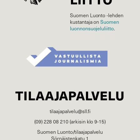
Suomen Luonto -lehden
Suomen
kustantaja on
luonnonsuojelu­liitto
.
TILAAJAPALVELU
tilaajapalvelu@sll.fi
(09) 228 08 210 (arkisin klo 9-15)
Suomen Luonto/tilaajapalvelu
Sörnäistenkatu 1