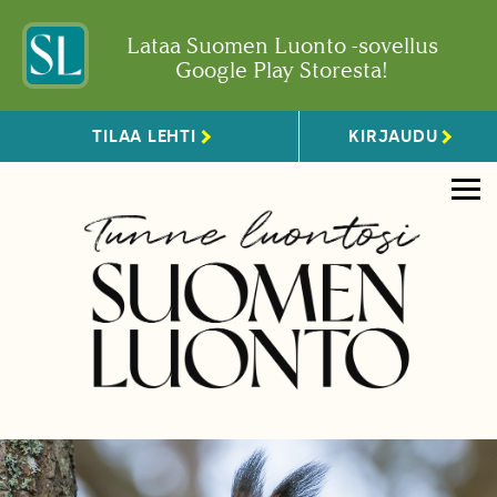
Lataa Suomen Luonto -sovellus
Google Play Storesta!
TILAA LEHTI
KIRJAUDU