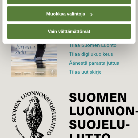
Muokkaa valintoja
LEHTI
Vain välttämättömät
Uusin lehti
Tilaa Suomen Luonto
Tilaa digilukuoikeus
Äänestä parasta juttua
Tilaa uutiskirje
SUOMEN
LUONNON
SUOJELU­
LIITTO