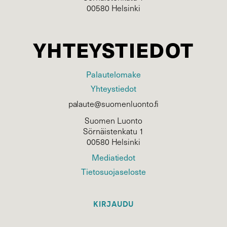
00580 Helsinki
YHTEYSTIEDOT
Palautelomake
Yhteystiedot
palaute@suomenluonto.fi
Suomen Luonto
Sörnäistenkatu 1
00580 Helsinki
Mediatiedot
Tietosuojaseloste
KIRJAUDU