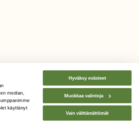
Hyväksy evästeet
an
sen median,
Muokkaa valintoja
. Kumppanimme
TILAA
SUOMEN
olet käyttänyt
Vain välttämättömät
LUONNON
UUTIS­KIRJE
Sähköpostiosoite