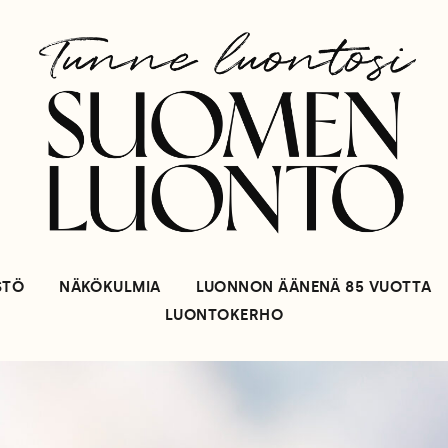
STÖ
NÄKÖKULMIA
LUONNON ÄÄNENÄ 85 VUOTTA
LUONTOKERHO