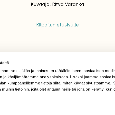
Kuvaaja: Ritva Varanka
Kilpailun etusivulle
teitä
mamme sisällön ja mainosten räätälöimiseen, sosiaalisen medi
TILAAJAPALVELU
n ja kävijämäärämme analysoimiseen. Lisäksi jaamme sosiaali
-alan kumppaneillemme tietoja siitä, miten käytät sivustoamme
tilaajapalvelu@sll.fi
 muihin tietoihin, joita olet antanut heille tai joita on kerätty, kun 
(09) 228 08 210 (arkisin
klo 9-15)
Suomen
Luonto/tilaajapalvelu