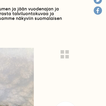
lumen ja jään vuodenajan ja
rasta talviluontokuvaa ja
anssamme näkyviin suomalaisen