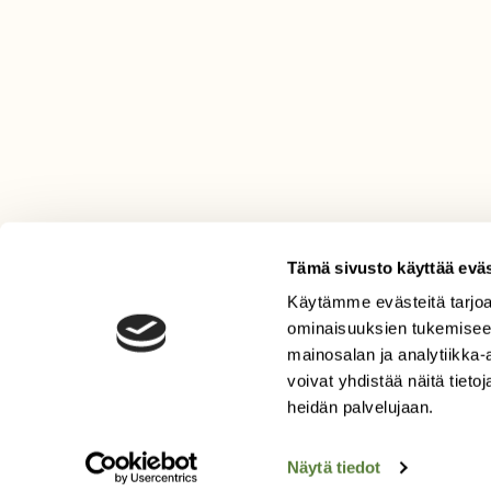
Tämä sivusto käyttää eväs
Käytämme evästeitä tarjoa
LEHTI
ominaisuuksien tukemisee
mainosalan ja analytiikka
Uusin lehti
voivat yhdistää näitä tietoja
Tilaa Suomen Luonto
heidän palvelujaan.
Tilaa digilukuoikeus
Äänestä parasta juttua
Näytä tiedot