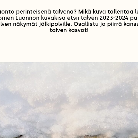
uonto perinteisenä talvena? Mikä kuva tallentaa 
omen Luonnon kuvakisa etsii talven 2023-2024 pa
lven näkymät jälkipolville. Osallistu ja piirrä k
talven kasvot!