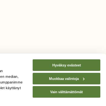
Hyväksy evästeet
an
sen median,
Muokkaa valintoja
. Kumppanimme
TILAA
SUOMEN
olet käyttänyt
Vain välttämättömät
LUONNON
UUTIS­KIRJE