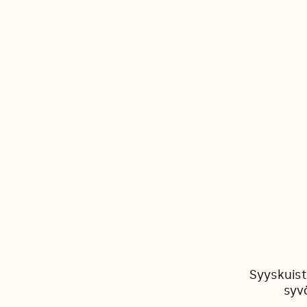
Syyskuist
syv