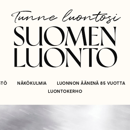
STÖ
NÄKÖKULMIA
LUONNON ÄÄNENÄ 85 VUOTTA
LUONTOKERHO