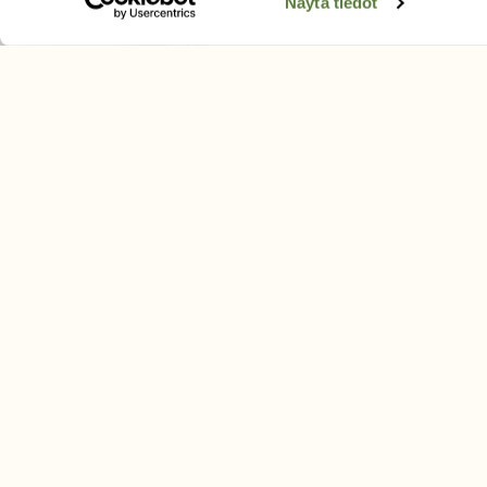
Äänestä parasta juttua
Näytä tiedot
Tilaa uutiskirje
SUOMEN LUONNON­SUOJ
LIITTO
Suomen Luonto -lehden kusta
Suomen luonnonsuojelu­liitto
.