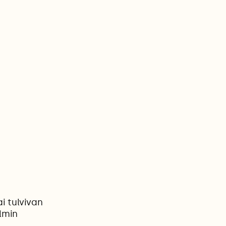
i tulvivan
lmin