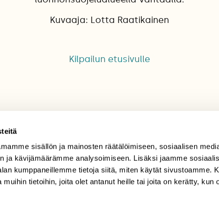
Kuvaaja: Lotta Raatikainen
Kilpailun etusivulle
teitä
mamme sisällön ja mainosten räätälöimiseen, sosiaalisen medi
TILAAJAPALVELU
n ja kävijämäärämme analysoimiseen. Lisäksi jaamme sosiaali
-alan kumppaneillemme tietoja siitä, miten käytät sivustoamme
tilaajapalvelu@sll.fi
 muihin tietoihin, joita olet antanut heille tai joita on kerätty, kun 
(09) 228 08 210 (arkisin
klo 9-15)