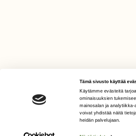
Tämä sivusto käyttää eväs
Käytämme evästeitä tarjoa
LEHTI
ominaisuuksien tukemisee
mainosalan ja analytiikka
Uusin lehti
voivat yhdistää näitä tietoja
Tilaa Suomen Luonto
heidän palvelujaan.
Tilaa digilukuoikeus