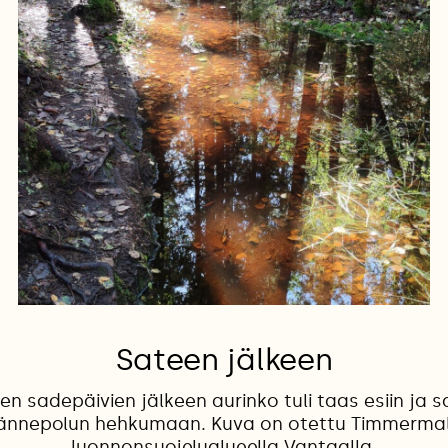
Sateen jälkeen
en sadepäivien jälkeen aurinko tuli taas esiin ja sa
ännepolun hehkumaan. Kuva on otettu Timmerma
luonnonsuojelualueella Vantaalla.