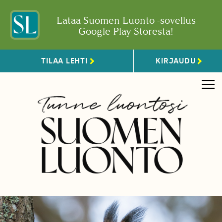
Lataa Suomen Luonto -sovellus
Google Play Storesta!
TILAA LEHTI
KIRJAUDU