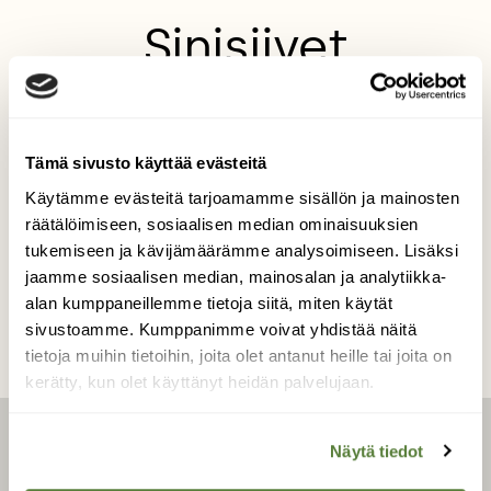
Sinisiivet
Sinisiivet, pieniä ja kauniita, kotipihan
jalokiviä.
Tämä sivusto käyttää evästeitä
Kuvaaja: Pentti Selin
Käytämme evästeitä tarjoamamme sisällön ja mainosten
räätälöimiseen, sosiaalisen median ominaisuuksien
tukemiseen ja kävijämäärämme analysoimiseen. Lisäksi
Kilpailun etusivulle
jaamme sosiaalisen median, mainosalan ja analytiikka-
alan kumppaneillemme tietoja siitä, miten käytät
sivustoamme. Kumppanimme voivat yhdistää näitä
tietoja muihin tietoihin, joita olet antanut heille tai joita on
kerätty, kun olet käyttänyt heidän palvelujaan.
LEHTI
Näytä tiedot