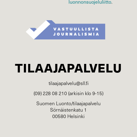
luonnonsuojelu­liitto
.
TILAAJAPALVELU
tilaajapalvelu@sll.fi
(09) 228 08 210 (arkisin klo 9-15)
Suomen Luonto/tilaajapalvelu
Sörnäistenkatu 1
00580 Helsinki