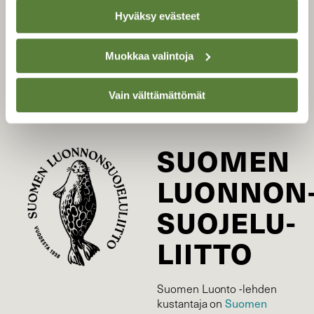
Hyväksy evästeet
Uusin lehti
Tilaa Suomen Luonto
Muokkaa valintoja
Tilaa digilukuoikeus
Äänestä parasta juttua
Vain välttämättömät
Tilaa uutiskirje
SUOMEN
LUONNON
SUOJELU­
LIITTO
Suomen Luonto -lehden
kustantaja on
Suomen