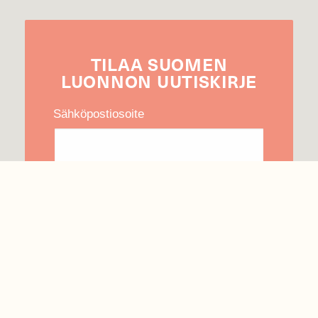
TILAA
SUOMEN
LUONNON
UUTIS­KIRJE
Sähköpostiosoite
Hyväksyn tietojeni käytön uutiskirjeen
lähettämiseen
Tietosuojaseloste