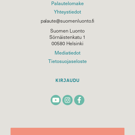
Palautelomake
Yhteystiedot
palaute@suomenluonto.fi
Suomen Luonto
Sörnäistenkatu 1
00580 Helsinki
Mediatiedot
Tietosuojaseloste
KIRJAUDU