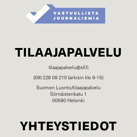
TILAAJAPALVELU
tilaajapalvelu@sll.fi
(09) 228 08 210 (arkisin klo 9-15)
Suomen Luonto/tilaajapalvelu
Sörnäistenkatu 1
00580 Helsinki
YHTEYSTIEDOT