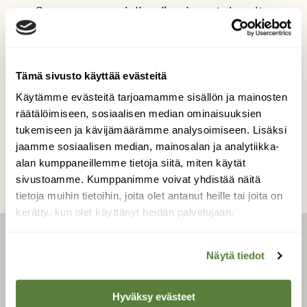
Sorsaemo suojeli poikasiaan tulevalta
pakkasyöltä . Seuraavana aamuna
sorsaemo ja poikaset uiskentelivat pirteinä .
Kuvaaja: Risto Kauppinen
Tämä sivusto käyttää evästeitä
Käytämme evästeitä tarjoamamme sisällön ja mainosten
räätälöimiseen, sosiaalisen median ominaisuuksien
Kilpailun etusivulle
tukemiseen ja kävijämäärämme analysoimiseen. Lisäksi
jaamme sosiaalisen median, mainosalan ja analytiikka-
alan kumppaneillemme tietoja siitä, miten käytät
sivustoamme. Kumppanimme voivat yhdistää näitä
tietoja muihin tietoihin, joita olet antanut heille tai joita on
kerätty, kun olet käyttänyt heidän palvelujaan.
LEHTI
Näytä tiedot
Uusin lehti
Hyväksy evästeet