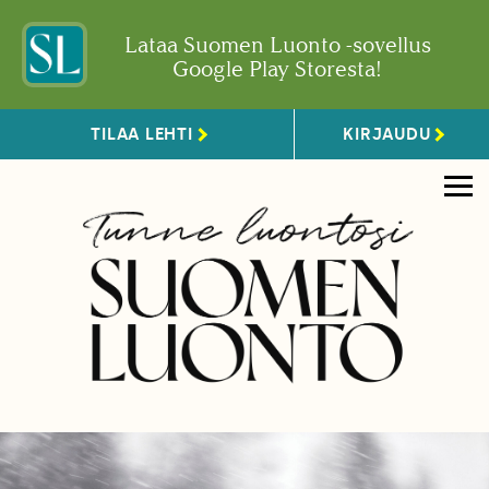
Lataa Suomen Luonto -sovellus
Google Play Storesta!
TILAA LEHTI
KIRJAUDU