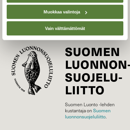
Tilaa Suomen Luonto
Tilaa digilukuoikeus
Muokkaa valintoja
Äänestä parasta juttua
Tilaa uutiskirje
Vain välttämättömät
SUOMEN
LUONNON
SUOJELU­
LIITTO
Suomen Luonto -lehden
Suomen
kustantaja on
luonnonsuojelu­liitto
.