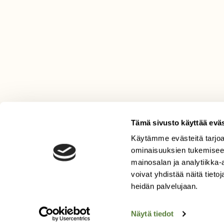
Tämä sivusto käyttää eväs
Käytämme evästeitä tarjoa
LEHTI
ominaisuuksien tukemisee
mainosalan ja analytiikka
Uusin lehti
voivat yhdistää näitä tietoja
Tilaa Suomen Luonto
heidän palvelujaan.
Tilaa digilukuoikeus
Äänestä parasta juttua
Näytä tiedot