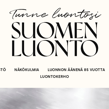
STÖ
NÄKÖKULMIA
LUONNON ÄÄNENÄ 85 VUOTTA
LUONTOKERHO