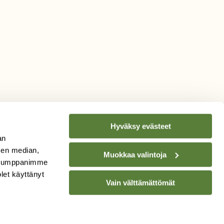
Hyväksy evästeet
an
sen median,
Muokkaa valintoja
. Kumppanimme
TILAA
SUOMEN
olet käyttänyt
Vain välttämättömät
LUONNON
UUTIS­KIRJE
Sähköpostiosoite