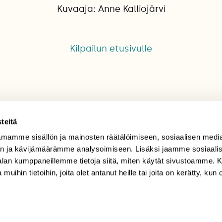
Kuvaaja: Anne Kalliojärvi
Kilpailun etusivulle
teitä
mamme sisällön ja mainosten räätälöimiseen, sosiaalisen medi
TILAAJAPALVELU
n ja kävijämäärämme analysoimiseen. Lisäksi jaamme sosiaali
-alan kumppaneillemme tietoja siitä, miten käytät sivustoamme
tilaajapalvelu@sll.fi
 muihin tietoihin, joita olet antanut heille tai joita on kerätty, kun 
(09) 228 08 210 (arkisin
klo 9-15)
Suomen
Luonto/tilaajapalvelu