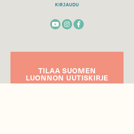
KIRJAUDU
TILAA
SUOMEN
LUONNON
UUTIS­KIRJE
Sähköpostiosoite
Hyväksyn tietojeni käytön uutiskirjeen
lähettämiseen