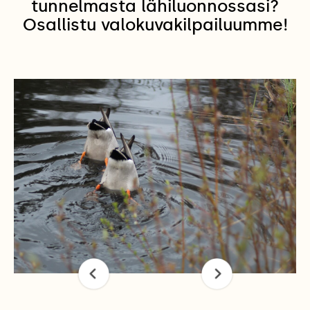
tunnelmasta lähiluonnossasi?
Osallistu valokuvakilpailuumme!