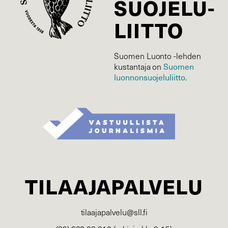
SUOJELU­
LIITTO
Suomen Luonto -lehden
Suomen
kustantaja on
luonnonsuojelu­liitto
.
TILAAJAPALVELU
tilaajapalvelu@sll.fi