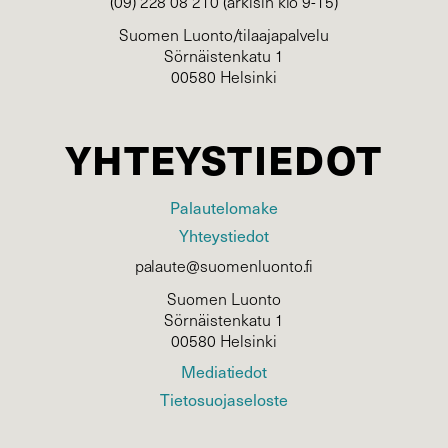
(09) 228 08 210 (arkisin klo 9-15)
Suomen Luonto/tilaajapalvelu
Sörnäistenkatu 1
00580 Helsinki
YHTEYSTIEDOT
Palautelomake
Yhteystiedot
palaute@suomenluonto.fi
Suomen Luonto
Sörnäistenkatu 1
00580 Helsinki
Mediatiedot
Tietosuojaseloste