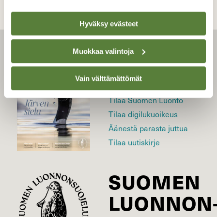
Hyväksy evästeet
Muokkaa valintoja
LEHTI
Vain välttämättömät
Uusin lehti
Tilaa Suomen Luonto
Tilaa digilukuoikeus
Äänestä parasta juttua
Tilaa uutiskirje
SUOMEN
LUONNON