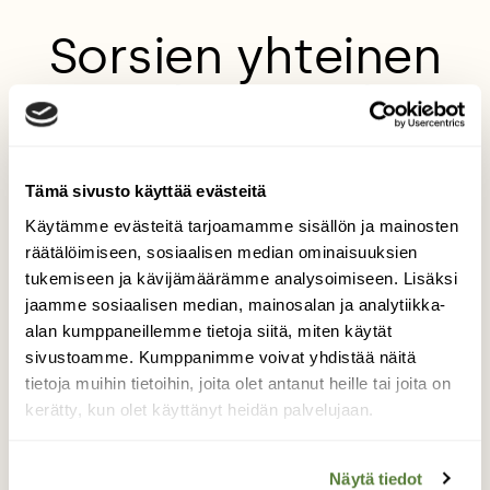
Sorsien yhteinen
ruokailuhetki
Kuva on otettu Lohjalla Porlan
Virkistysalueella. Kaksi sorsaa päättivät
Tämä sivusto käyttää evästeitä
alkaa ruokailemaan vierekkäin ja vielä
Käytämme evästeitä tarjoamamme sisällön ja mainosten
samaan aikaan. Huomasin mahdollisuuteni
räätälöimiseen, sosiaalisen median ominaisuuksien
saada hauskan kuvan tästä heidän
tukemiseen ja kävijämäärämme analysoimiseen. Lisäksi
ruokailuhetkestä...
jaamme sosiaalisen median, mainosalan ja analytiikka-
Kuvaaja: Marianne Jokiaho
alan kumppaneillemme tietoja siitä, miten käytät
sivustoamme. Kumppanimme voivat yhdistää näitä
tietoja muihin tietoihin, joita olet antanut heille tai joita on
kerätty, kun olet käyttänyt heidän palvelujaan.
Kilpailun etusivulle
Näytä tiedot