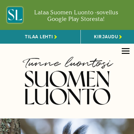
Lataa Suomen Luonto -sovellus
Google Play Storesta!
TILAA LEHTI
KIRJAUDU