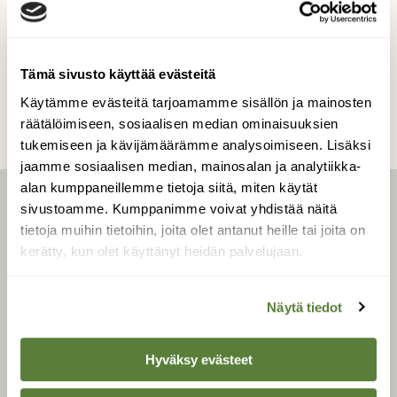
Kilpailun etusivulle
Tämä sivusto käyttää evästeitä
Käytämme evästeitä tarjoamamme sisällön ja mainosten
räätälöimiseen, sosiaalisen median ominaisuuksien
tukemiseen ja kävijämäärämme analysoimiseen. Lisäksi
jaamme sosiaalisen median, mainosalan ja analytiikka-
alan kumppaneillemme tietoja siitä, miten käytät
sivustoamme. Kumppanimme voivat yhdistää näitä
LEHTI
tietoja muihin tietoihin, joita olet antanut heille tai joita on
kerätty, kun olet käyttänyt heidän palvelujaan.
Uusin lehti
Tilaa Suomen Luonto
Näytä tiedot
Tilaa digilukuoikeus
Äänestä parasta juttua
Hyväksy evästeet
Tilaa uutiskirje