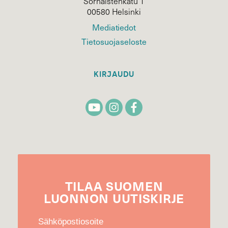
Sörnäistenkatu 1
00580 Helsinki
Mediatiedot
Tietosuojaseloste
KIRJAUDU
TILAA
SUOMEN
LUONNON
UUTIS­KIRJE
Sähköpostiosoite