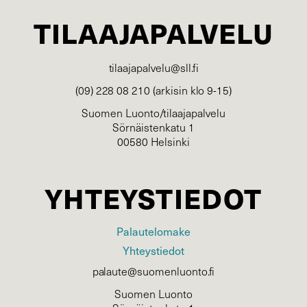
TILAAJAPALVELU
tilaajapalvelu@sll.fi
(09) 228 08 210 (arkisin klo 9-15)
Suomen Luonto/tilaajapalvelu
Sörnäistenkatu 1
00580 Helsinki
YHTEYSTIEDOT
Palautelomake
Yhteystiedot
palaute@suomenluonto.fi
Suomen Luonto