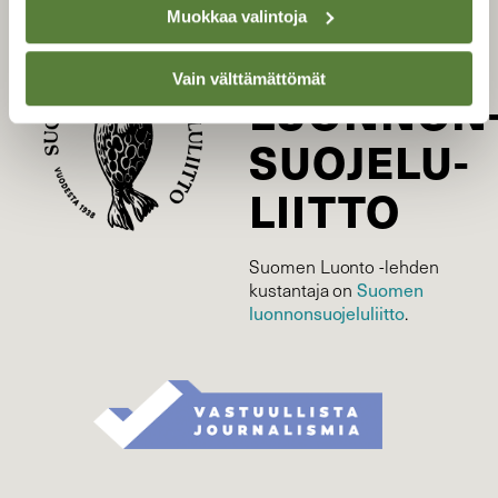
Muokkaa valintoja
SUOMEN
Vain välttämättömät
LUONNON
SUOJELU­
LIITTO
Suomen Luonto -lehden
Suomen
kustantaja on
luonnonsuojelu­liitto
.