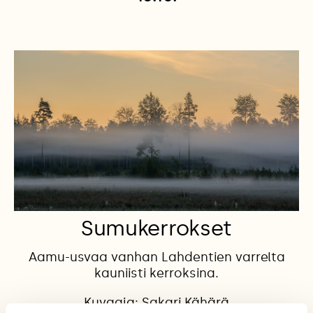
Sumukerrokset
Aamu-usvaa vanhan Lahdentien varrelta
kauniisti kerroksina.
Kuvaaja: Sakari Kähärä