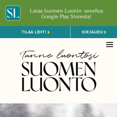
Lataa Suomen Luonto -sovellus
Google Play Storesta!
TILAA LEHTI
KIRJAUDU