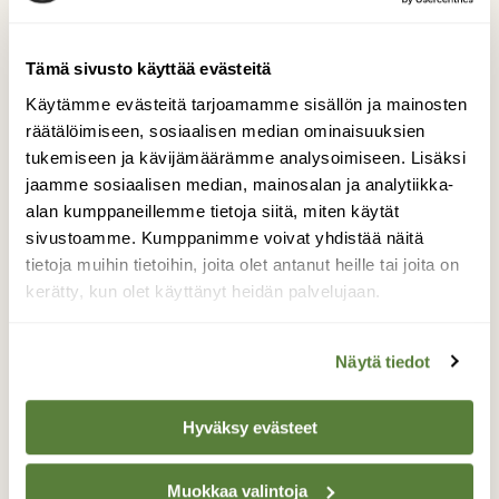
Tämä sivusto käyttää evästeitä
Käytämme evästeitä tarjoamamme sisällön ja mainosten
räätälöimiseen, sosiaalisen median ominaisuuksien
tukemiseen ja kävijämäärämme analysoimiseen. Lisäksi
jaamme sosiaalisen median, mainosalan ja analytiikka-
alan kumppaneillemme tietoja siitä, miten käytät
Suomen Luonto 10/2021
sivustoamme. Kumppanimme voivat yhdistää näitä
tietoja muihin tietoihin, joita olet antanut heille tai joita on
Kannen kuva: Markus Sirkka
kerätty, kun olet käyttänyt heidän palvelujaan.
Näytä tiedot
Kilpailun etusivulle
Hyväksy evästeet
Muokkaa valintoja