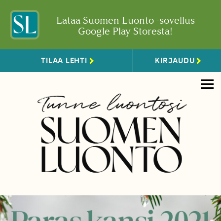
Lataa Suomen Luonto -sovellus
Google Play Storesta!
TILAA LEHTI
KIRJAUDU