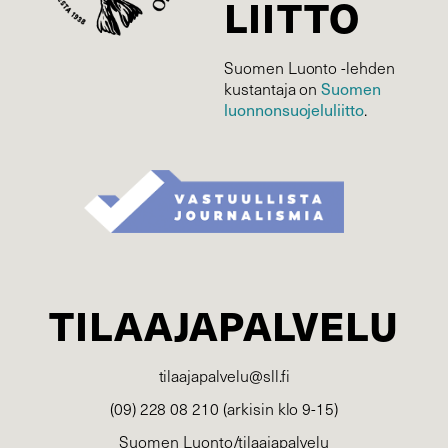
LIITTO
Suomen Luonto -lehden
Suomen
kustantaja on
luonnonsuojelu­liitto
.
TILAAJAPALVELU
tilaajapalvelu@sll.fi
(09) 228 08 210 (arkisin klo 9-15)
Suomen Luonto/tilaajapalvelu