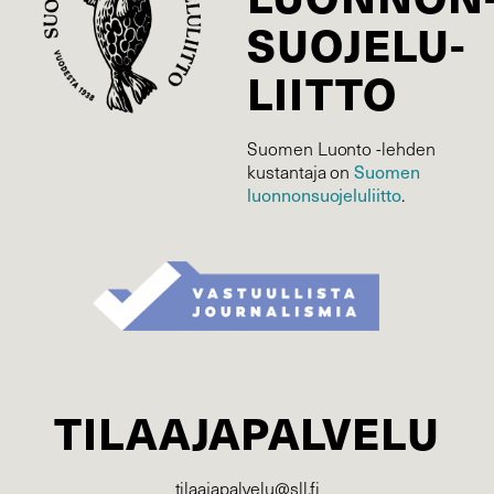
SUOJELU­
LIITTO
Suomen Luonto -lehden
kustantaja on
Suomen
luonnonsuojelu­liitto
.
TILAAJAPALVELU
tilaajapalvelu@sll.fi