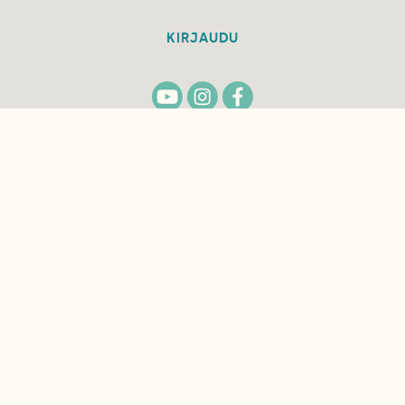
KIRJAUDU
TILAA
SUOMEN
LUONNON
UUTIS­KIRJE
Sähköpostiosoite
Hyväksyn tietojeni käytön uutiskirjeen
lähettämiseen