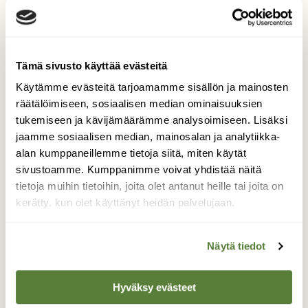
Tämä sivusto käyttää evästeitä
Käytämme evästeitä tarjoamamme sisällön ja mainosten
räätälöimiseen, sosiaalisen median ominaisuuksien
tukemiseen ja kävijämäärämme analysoimiseen. Lisäksi
jaamme sosiaalisen median, mainosalan ja analytiikka-
alan kumppaneillemme tietoja siitä, miten käytät
sivustoamme. Kumppanimme voivat yhdistää näitä
tietoja muihin tietoihin, joita olet antanut heille tai joita on
Suomen Luonto 7/2022
kerätty, kun olet käyttänyt heidän palvelujaan.
Kannen kuva: Merja Paakkanen
Näytä tiedot
Kilpailun etusivulle
Hyväksy evästeet