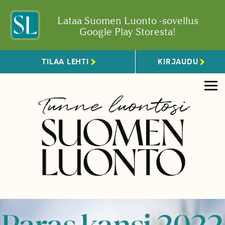
Lataa Suomen Luonto -sovellus
Google Play Storesta!
TILAA LEHTI
KIRJAUDU