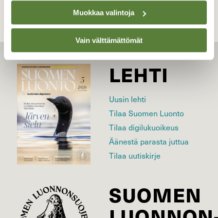
Muokkaa valintoja
Vain välttämättömät
LEHTI
Uusin lehti
Tilaa Suomen Luonto
Tilaa digilukuoikeus
Äänestä parasta juttua
Tilaa uutiskirje
SUOMEN
LUONNON