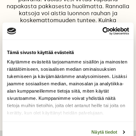
napakasta pakkasesta huolimatta. Rannalla
katsoja voi aistia luonnon rauhan ja
koskemattomuuden tuntee. Kuinka
rauhoittavaa onkaan katso tuota vapaana
virtaavaa vettä ja puhdasta lumihankea.
Kuinka kaunista onkaan kuunnella lähellä
olevan kosken kohinaa, muuten niin
Tämä sivusto käyttää evästeitä
äänettömässä luonnossa.
Käytämme evästeitä tarjoamamme sisällön ja mainosten
Kuvaaja: Helena Karhu
räätälöimiseen, sosiaalisen median ominaisuuksien
tukemiseen ja kävijämäärämme analysoimiseen. Lisäksi
jaamme sosiaalisen median, mainosalan ja analytiikka-
alan kumppaneillemme tietoja siitä, miten käytät
Kilpailun etusivulle
sivustoamme. Kumppanimme voivat yhdistää näitä
tietoja muihin tietoihin, joita olet antanut heille tai joita on
kerätty, kun olet käyttänyt heidän palvelujaan.
Näytä tiedot