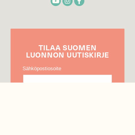
TILAA
SUOMEN
LUONNON
UUTIS­KIRJE
Sähköpostiosoite
Hyväksyn tietojeni käytön uutiskirjeen
lähettämiseen