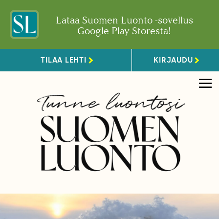
Lataa Suomen Luonto -sovellus
Google Play Storesta!
TILAA LEHTI
KIRJAUDU