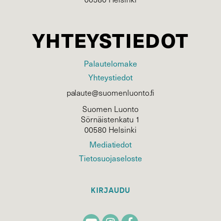
YHTEYSTIEDOT
Palautelomake
Yhteystiedot
palaute@suomenluonto.fi
Suomen Luonto
Sörnäistenkatu 1
00580 Helsinki
Mediatiedot
Tietosuojaseloste
KIRJAUDU