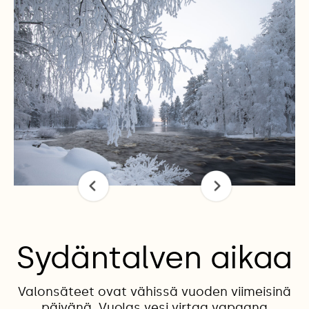
Sydäntalven aikaa
Valonsäteet ovat vähissä vuoden viimeisinä
päivänä. Vuolas vesi virtaa vapaana