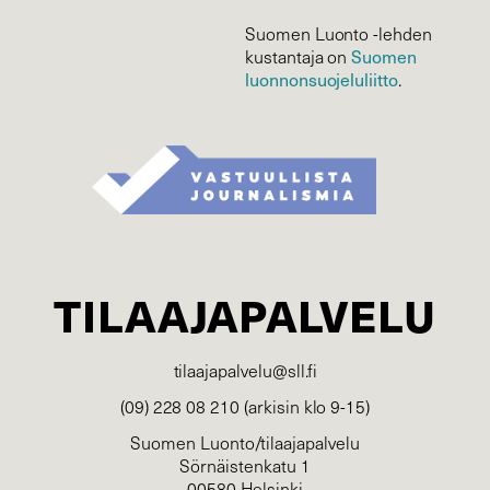
Suomen Luonto -lehden
kustantaja on
Suomen
luonnonsuojelu­liitto
.
TILAAJAPALVELU
tilaajapalvelu@sll.fi
(09) 228 08 210 (arkisin klo 9-15)
Suomen Luonto/tilaajapalvelu
Sörnäistenkatu 1
00580 Helsinki