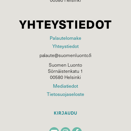
YHTEYSTIEDOT
Palautelomake
Yhteystiedot
palaute@suomenluonto.fi
Suomen Luonto
Sörnäistenkatu 1
00580 Helsinki
Mediatiedot
Tietosuojaseloste
KIRJAUDU