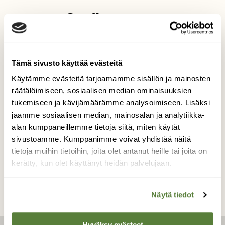
Syötteen
naavaparta
Tämä sivusto käyttää evästeitä
Syötteen kansallispuiston polkujen varrella
Käytämme evästeitä tarjoamamme sisällön ja mainosten
on paljon naavaisia havupuita. Tässä
räätälöimiseen, sosiaalisen median ominaisuuksien
kuvassa yksi sellainen.
tukemiseen ja kävijämäärämme analysoimiseen. Lisäksi
Kuvaaja: Matti Lakanen
jaamme sosiaalisen median, mainosalan ja analytiikka-
alan kumppaneillemme tietoja siitä, miten käytät
sivustoamme. Kumppanimme voivat yhdistää näitä
tietoja muihin tietoihin, joita olet antanut heille tai joita on
Kilpailun etusivulle
kerätty, kun olet käyttänyt heidän palvelujaan.
Näytä tiedot
Hyväksy evästeet