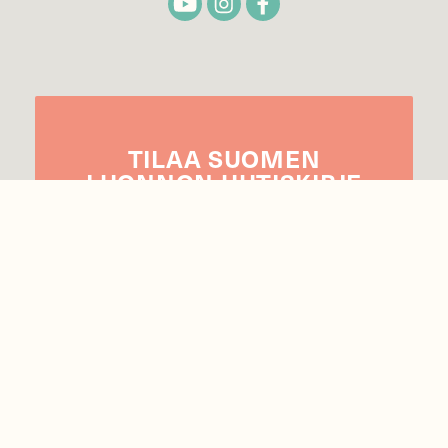
TILAA
SUOMEN
LUONNON
UUTIS­KIRJE
Sähköpostiosoite
Hyväksyn tietojeni käytön uutiskirjeen
lähettämiseen