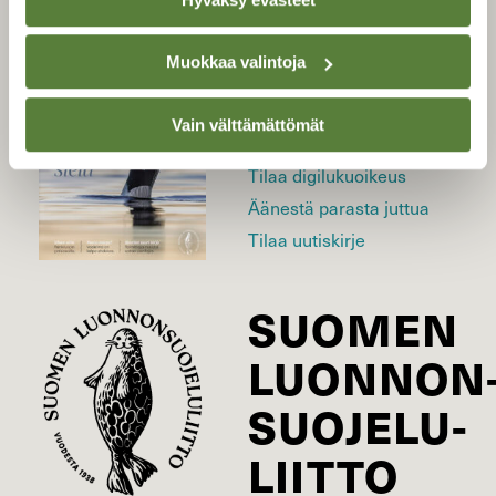
LEHTI
Muokkaa valintoja
Uusin lehti
Vain välttämättömät
Tilaa Suomen Luonto
Tilaa digilukuoikeus
Äänestä parasta juttua
Tilaa uutiskirje
SUOMEN
LUONNON
SUOJELU­
LIITTO