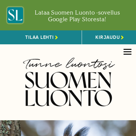
Lataa Suomen Luonto -sovellus
Google Play Storesta!
TILAA LEHTI
KIRJAUDU