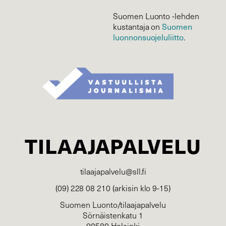
Suomen Luonto -lehden
kustantaja on
Suomen
luonnonsuojelu­liitto
.
TILAAJAPALVELU
tilaajapalvelu@sll.fi
(09) 228 08 210 (arkisin klo 9-15)
Suomen Luonto/tilaajapalvelu
Sörnäistenkatu 1
00580 Helsinki