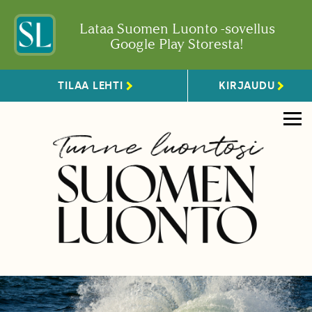
Lataa Suomen Luonto -sovellus
Google Play Storesta!
TILAA LEHTI
KIRJAUDU