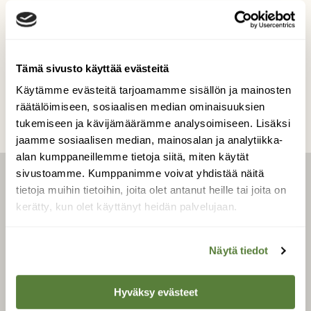
Kuvaaja: Ulla Vornanen
Kilpailun etusivulle
Tämä sivusto käyttää evästeitä
Käytämme evästeitä tarjoamamme sisällön ja mainosten
räätälöimiseen, sosiaalisen median ominaisuuksien
tukemiseen ja kävijämäärämme analysoimiseen. Lisäksi
jaamme sosiaalisen median, mainosalan ja analytiikka-
alan kumppaneillemme tietoja siitä, miten käytät
sivustoamme. Kumppanimme voivat yhdistää näitä
LEHTI
tietoja muihin tietoihin, joita olet antanut heille tai joita on
kerätty, kun olet käyttänyt heidän palvelujaan.
Uusin lehti
Näytä tiedot
Tilaa Suomen Luonto
Tilaa digilukuoikeus
Hyväksy evästeet
Äänestä parasta juttua