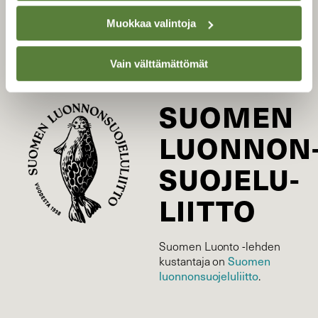
Tilaa digilukuoikeus
Muokkaa valintoja
Äänestä parasta juttua
Tilaa uutiskirje
Vain välttämättömät
SUOMEN
LUONNON
SUOJELU­
LIITTO
Suomen Luonto -lehden
kustantaja on
Suomen
luonnonsuojelu­liitto
.