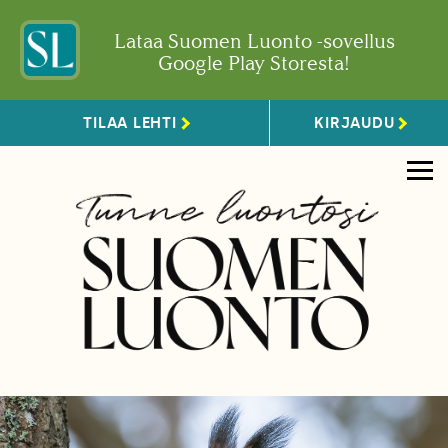
Lataa Suomen Luonto -sovellus
Google Play Storesta!
TILAA LEHTI
KIRJAUDU