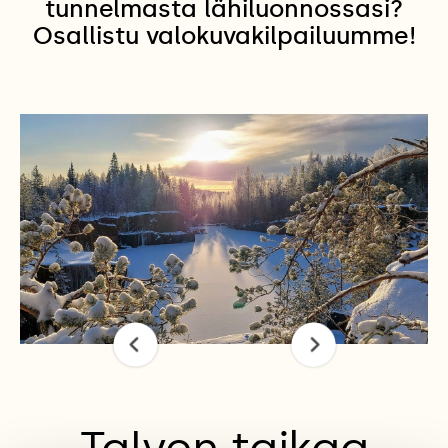
tunnelmasta lähiluonnossasi?
Osallistu valokuvakilpailuumme!