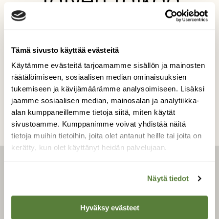
Talven taikaa
Pakkaspäivän retkeilyä Takomäellä.
Kuvaaja: Tarja Naukkarinen
Tämä sivusto käyttää evästeitä
Käytämme evästeitä tarjoamamme sisällön ja mainosten
räätälöimiseen, sosiaalisen median ominaisuuksien
Kilpailun etusivulle
tukemiseen ja kävijämäärämme analysoimiseen. Lisäksi
jaamme sosiaalisen median, mainosalan ja analytiikka-
alan kumppaneillemme tietoja siitä, miten käytät
sivustoamme. Kumppanimme voivat yhdistää näitä
tietoja muihin tietoihin, joita olet antanut heille tai joita on
kerätty, kun olet käyttänyt heidän palvelujaan.
LEHTI
Näytä tiedot
Uusin lehti
Hyväksy evästeet
Tilaa Suomen Luonto