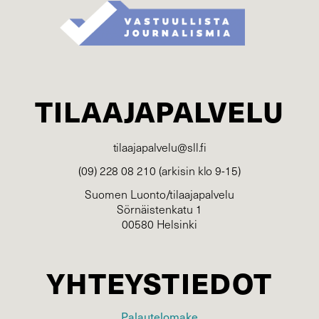
TILAAJAPALVELU
tilaajapalvelu@sll.fi
(09) 228 08 210 (arkisin klo 9-15)
Suomen Luonto/tilaajapalvelu
Sörnäistenkatu 1
00580 Helsinki
YHTEYSTIEDOT
Palautelomake