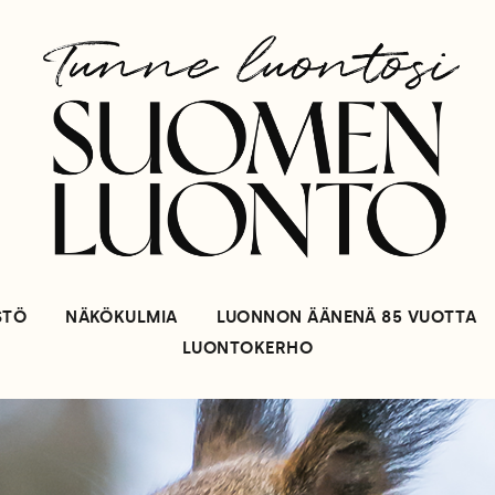
STÖ
NÄKÖKULMIA
LUONNON ÄÄNENÄ 85 VUOTTA
LUONTOKERHO