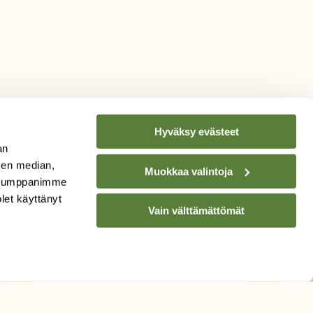
Hyväksy evästeet
an
sen median,
Muokkaa valintoja
. Kumppanimme
TILAA
SUOMEN
olet käyttänyt
Vain välttämättömät
LUONNON
UUTIS­KIRJE
Sähköpostiosoite