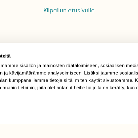
Kilpailun etusivulle
teitä
mamme sisällön ja mainosten räätälöimiseen, sosiaalisen medi
TILAAJAPALVELU
n ja kävijämäärämme analysoimiseen. Lisäksi jaamme sosiaali
-alan kumppaneillemme tietoja siitä, miten käytät sivustoamme
tilaajapalvelu@sll.fi
 muihin tietoihin, joita olet antanut heille tai joita on kerätty, kun 
(09) 228 08 210 (arkisin
klo 9-15)
Suomen
Luonto/tilaajapalvelu
Sörnäistenkatu 1
00580 Helsinki