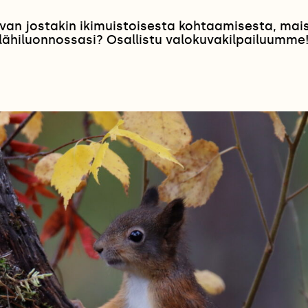
van jostakin ikimuistoisesta kohtaamisesta, ma
lähiluonnossasi? Osallistu valokuvakilpailuumme