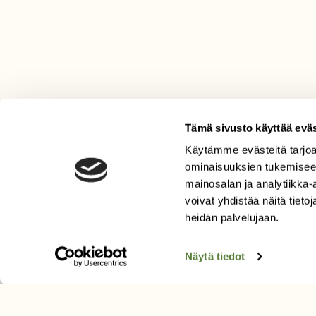
Tämä sivusto käyttää eväs
Käytämme evästeitä tarjoa
LEHTI
ominaisuuksien tukemisee
mainosalan ja analytiikka
Uusin lehti
voivat yhdistää näitä tietoja
Tilaa Suomen Luonto
heidän palvelujaan.
Tilaa digilukuoikeus
Äänestä parasta juttua
Näytä tiedot
Tilaa uutiskirje