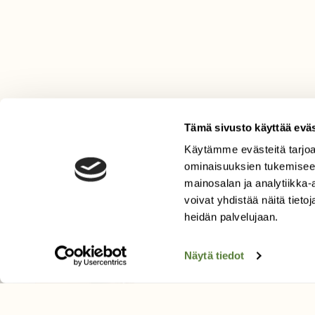
Tämä sivusto käyttää eväs
Käytämme evästeitä tarjoa
LEHTI
ominaisuuksien tukemisee
mainosalan ja analytiikka
Uusin lehti
voivat yhdistää näitä tietoja
Tilaa Suomen Luonto
heidän palvelujaan.
Tilaa digilukuoikeus
Äänestä parasta juttua
Näytä tiedot
Tilaa uutiskirje