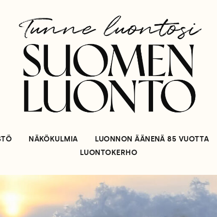
STÖ
NÄKÖKULMIA
LUONNON ÄÄNENÄ 85 VUOTTA
LUONTOKERHO