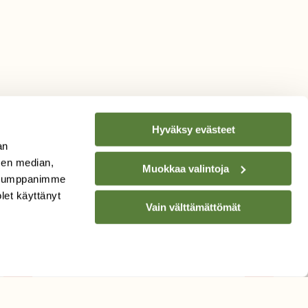
Hyväksy evästeet
an
sen median,
Muokkaa valintoja
. Kumppanimme
TILAA
SUOMEN
olet käyttänyt
Vain välttämättömät
LUONNON
UUTIS­KIRJE
Sähköpostiosoite