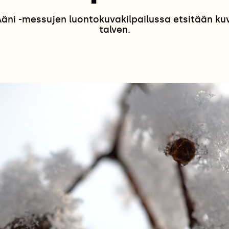
ni -messujen luontokuvakilpailussa etsitään kuvia
talven.