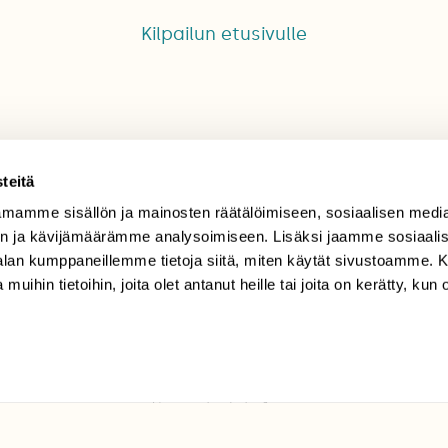
Kilpailun etusivulle
teitä
mamme sisällön ja mainosten räätälöimiseen, sosiaalisen medi
TILAAJAPALVELU
n ja kävijämäärämme analysoimiseen. Lisäksi jaamme sosiaali
-alan kumppaneillemme tietoja siitä, miten käytät sivustoamme
tilaajapalvelu@sll.fi
 muihin tietoihin, joita olet antanut heille tai joita on kerätty, kun 
(09) 228 08 210 (arkisin
klo 9-15)
Suomen
Luonto/tilaajapalvelu
Sörnäistenkatu 1
00580 Helsinki