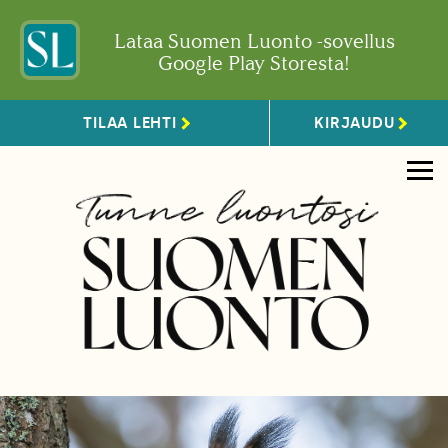
Lataa Suomen Luonto -sovellus
Google Play Storesta!
TILAA LEHTI
KIRJAUDU