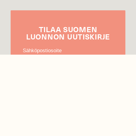
TILAA
SUOMEN
LUONNON
UUTIS­KIRJE
Sähköpostiosoite
Hyväksyn tietojeni käytön uutiskirjeen
lähettämiseen
Tietosuojaseloste