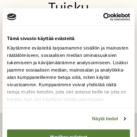
Tuisku
Kostuneet siemenet lintulaudalla ei enää
kelvanneet linnuille. Pupulle kelpasivat kyllä.
Iisalmi 15.3.2025
Tämä sivusto käyttää evästeitä
Käytämme evästeitä tarjoamamme sisällön ja mainosten
Kuvaaja: Kaarlo Asikainen
räätälöimiseen, sosiaalisen median ominaisuuksien
tukemiseen ja kävijämäärämme analysoimiseen. Lisäksi
jaamme sosiaalisen median, mainosalan ja analytiikka-
Kilpailun etusivulle
alan kumppaneillemme tietoja siitä, miten käytät
sivustoamme. Kumppanimme voivat yhdistää näitä
tietoja muihin tietoihin, joita olet antanut heille tai joita on
kerätty, kun olet käyttänyt heidän palvelujaan.
Näytä tiedot
LEHTI
Hyväksy evästeet