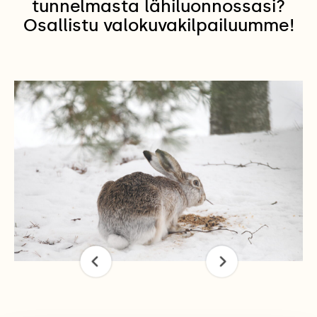
tunnelmasta lähiluonnossasi?
Osallistu valokuvakilpailuumme!