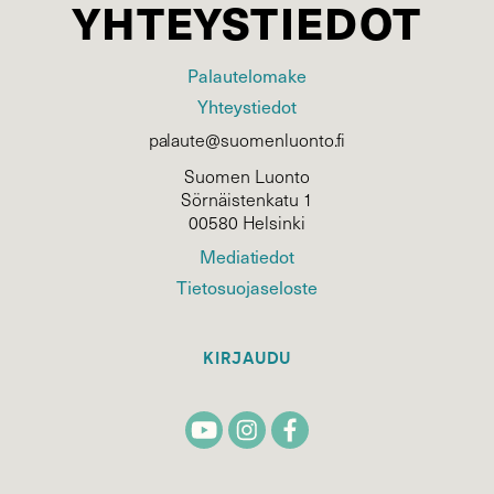
YHTEYSTIEDOT
Palautelomake
Yhteystiedot
palaute@suomenluonto.fi
Suomen Luonto
Sörnäistenkatu 1
00580 Helsinki
Mediatiedot
Tietosuojaseloste
KIRJAUDU