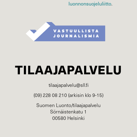
luonnonsuojelu­liitto
.
TILAAJAPALVELU
tilaajapalvelu@sll.fi
(09) 228 08 210 (arkisin klo 9-15)
Suomen Luonto/tilaajapalvelu
Sörnäistenkatu 1
00580 Helsinki