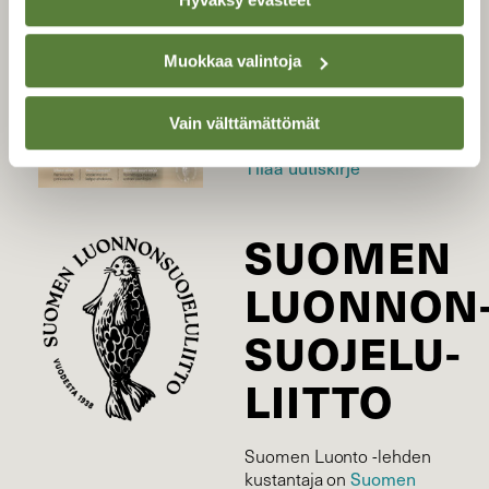
Uusin lehti
Muokkaa valintoja
Tilaa Suomen Luonto
Tilaa digilukuoikeus
Vain välttämättömät
Äänestä parasta juttua
Tilaa uutiskirje
SUOMEN
LUONNON
SUOJELU­
LIITTO
Suomen Luonto -lehden
Suomen
kustantaja on