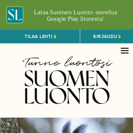
Lataa Suomen Luonto -sovellus
Google Play Storesta!
TILAA LEHTI
KIRJAUDU