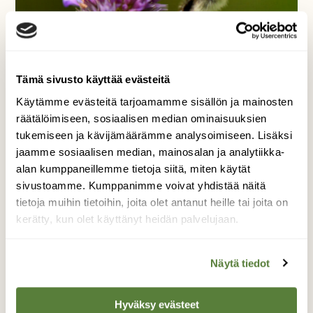
Tämä sivusto käyttää evästeitä
Käytämme evästeitä tarjoamamme sisällön ja mainosten
räätälöimiseen, sosiaalisen median ominaisuuksien
tukemiseen ja kävijämäärämme analysoimiseen. Lisäksi
jaamme sosiaalisen median, mainosalan ja analytiikka-
alan kumppaneillemme tietoja siitä, miten käytät
sivustoamme. Kumppanimme voivat yhdistää näitä
tietoja muihin tietoihin, joita olet antanut heille tai joita on
Työn touhussa
kerätty, kun olet käyttänyt heidän palvelujaan.
Kiireisen kimalaisen pieni pysähdys hetkeksi
Näytä tiedot
elokuisena päivänä.
Kuvaaja: Jukka Tikkanen
Hyväksy evästeet