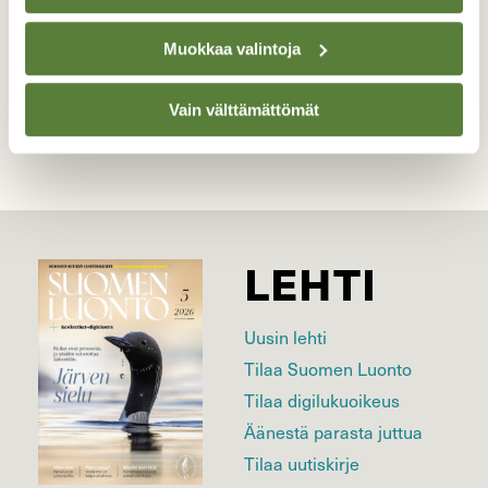
Muokkaa valintoja
Kilpailun etusivulle
Vain välttämättömät
LEHTI
Uusin lehti
Tilaa Suomen Luonto
Tilaa digilukuoikeus
Äänestä parasta juttua
Tilaa uutiskirje