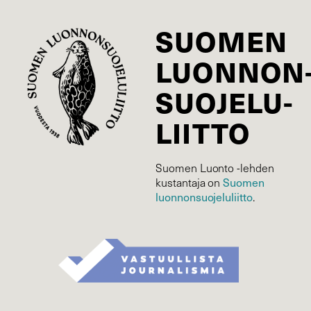
SUOMEN
LUONNON
SUOJELU­
LIITTO
Suomen Luonto -lehden
Suomen
kustantaja on
luonnonsuojelu­liitto
.