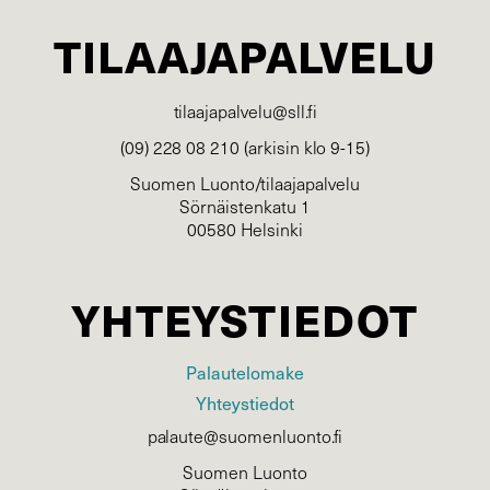
TILAAJAPALVELU
tilaajapalvelu@sll.fi
(09) 228 08 210 (arkisin klo 9-15)
Suomen Luonto/tilaajapalvelu
Sörnäistenkatu 1
00580 Helsinki
YHTEYSTIEDOT
Palautelomake
Yhteystiedot
palaute@suomenluonto.fi
Suomen Luonto