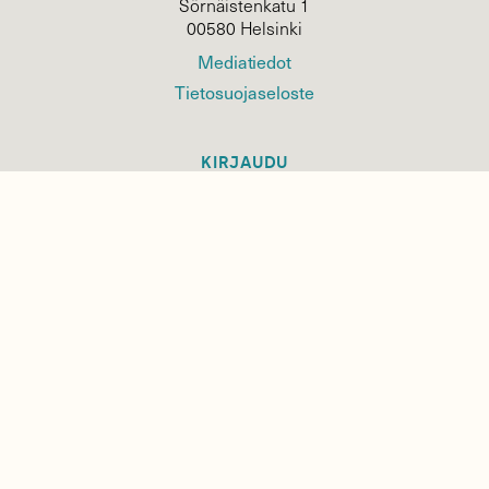
Sörnäistenkatu 1
00580 Helsinki
Mediatiedot
Tietosuojaseloste
KIRJAUDU
TILAA
SUOMEN
LUONNON
UUTIS­KIRJE
Sähköpostiosoite