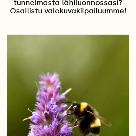
tunnelmasta lähiluonnossasi?
Osallistu valokuvakilpailuumme!