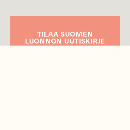
TILAA
SUOMEN
LUONNON
UUTIS­KIRJE
Sähköpostiosoite
Hyväksyn tietojeni käytön uutiskirjeen
lähettämiseen
Tietosuojaseloste