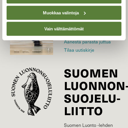
LEHTI
Muokkaa valintoja
Uusin lehti
Tilaa Suomen Luonto
Vain välttämättömät
Tilaa digilukuoikeus
Äänestä parasta juttua
Tilaa uutiskirje
SUOMEN
LUONNON
SUOJELU­
LIITTO
Suomen Luonto -lehden