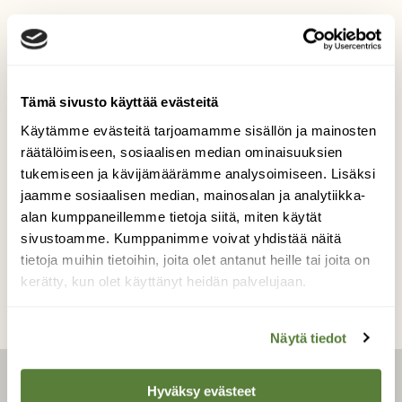
Varpuspöllö
Tämä sivusto käyttää evästeitä
Varpuspöllö katselee valppaana
linnunruokinta paikalla
Käytämme evästeitä tarjoamamme sisällön ja mainosten
räätälöimiseen, sosiaalisen median ominaisuuksien
Kuvaaja: Leena Rissanen
tukemiseen ja kävijämäärämme analysoimiseen. Lisäksi
jaamme sosiaalisen median, mainosalan ja analytiikka-
alan kumppaneillemme tietoja siitä, miten käytät
Kilpailun etusivulle
sivustoamme. Kumppanimme voivat yhdistää näitä
tietoja muihin tietoihin, joita olet antanut heille tai joita on
kerätty, kun olet käyttänyt heidän palvelujaan.
Näytä tiedot
Hyväksy evästeet