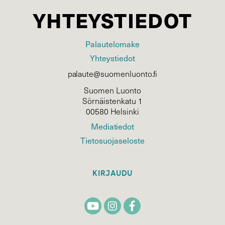
YHTEYSTIEDOT
Palautelomake
Yhteystiedot
palaute@suomenluonto.fi
Suomen Luonto
Sörnäistenkatu 1
00580 Helsinki
Mediatiedot
Tietosuojaseloste
KIRJAUDU