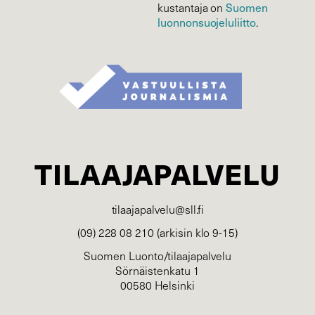
kustantaja on
Suomen
luonnonsuojelu­liitto
.
TILAAJAPALVELU
tilaajapalvelu@sll.fi
(09) 228 08 210 (arkisin klo 9-15)
Suomen Luonto/tilaajapalvelu
Sörnäistenkatu 1
00580 Helsinki