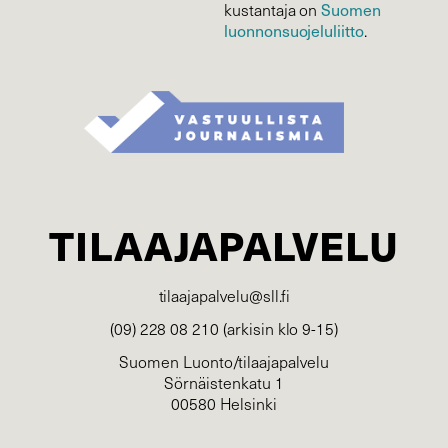
Suomen
kustantaja on
luonnonsuojelu­liitto
.
TILAAJAPALVELU
tilaajapalvelu@sll.fi
(09) 228 08 210 (arkisin klo 9-15)
Suomen Luonto/tilaajapalvelu
Sörnäistenkatu 1
00580 Helsinki