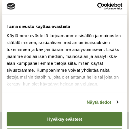
hangessa
Mitähän tässä on vipeltänyt? Samaa aikaa
Tämä sivusto käyttää evästeitä
vai vuorotellen? Miksi yhden kulku
Käytämme evästeitä tarjoamamme sisällön ja mainosten
mutkittelee? Siinä pohtimista talvi-iltaan...
räätälöimiseen, sosiaalisen median ominaisuuksien
tukemiseen ja kävijämäärämme analysoimiseen. Lisäksi
Kuvaaja: Minna Järvenpää
jaamme sosiaalisen median, mainosalan ja analytiikka-
alan kumppaneillemme tietoja siitä, miten käytät
sivustoamme. Kumppanimme voivat yhdistää näitä
Kilpailun etusivulle
tietoja muihin tietoihin, joita olet antanut heille tai joita on
kerätty, kun olet käyttänyt heidän palvelujaan.
Näytä tiedot
Hyväksy evästeet