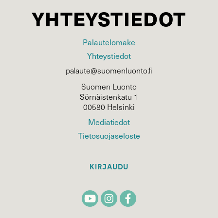
YHTEYSTIEDOT
Palautelomake
Yhteystiedot
palaute@suomenluonto.fi
Suomen Luonto
Sörnäistenkatu 1
00580 Helsinki
Mediatiedot
Tietosuojaseloste
KIRJAUDU