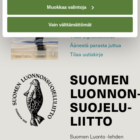
LEHTI
Muokkaa valintoja
Uusin lehti
Vain välttämättömät
Tilaa Suomen Luonto
Tilaa digilukuoikeus
Äänestä parasta juttua
Tilaa uutiskirje
SUOMEN
LUONNON
SUOJELU­
LIITTO
Suomen Luonto -lehden