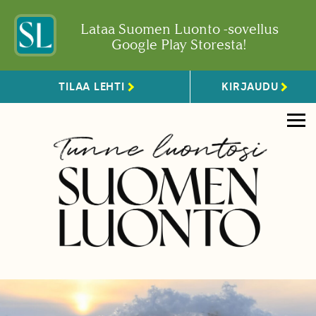
Lataa Suomen Luonto -sovellus
Google Play Storesta!
TILAA LEHTI
KIRJAUDU