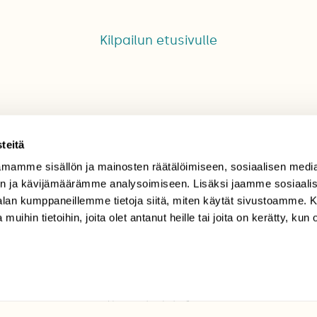
Kilpailun etusivulle
teitä
mamme sisällön ja mainosten räätälöimiseen, sosiaalisen medi
TILAAJAPALVELU
n ja kävijämäärämme analysoimiseen. Lisäksi jaamme sosiaali
-alan kumppaneillemme tietoja siitä, miten käytät sivustoamme
tilaajapalvelu@sll.fi
 muihin tietoihin, joita olet antanut heille tai joita on kerätty, kun 
(09) 228 08 210 (arkisin
klo 9-15)
Suomen
Luonto/tilaajapalvelu
Sörnäistenkatu 1