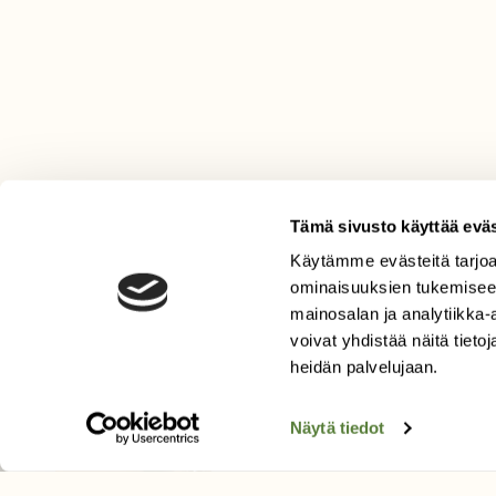
Tämä sivusto käyttää eväs
Käytämme evästeitä tarjoa
LEHTI
ominaisuuksien tukemisee
mainosalan ja analytiikka
Uusin lehti
voivat yhdistää näitä tietoja
Tilaa Suomen Luonto
heidän palvelujaan.
Tilaa digilukuoikeus
Äänestä parasta juttua
Näytä tiedot
Tilaa uutiskirje