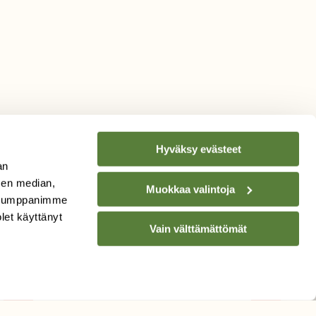
Hyväksy evästeet
an
sen median,
Muokkaa valintoja
. Kumppanimme
TILAA
SUOMEN
olet käyttänyt
Vain välttämättömät
LUONNON
UUTIS­KIRJE
Sähköpostiosoite