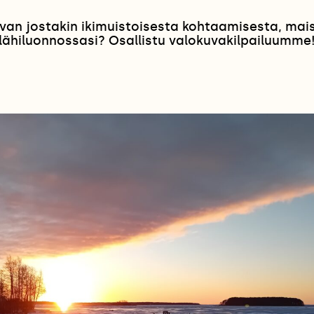
van jostakin ikimuistoisesta kohtaamisesta, ma
lähiluonnossasi? Osallistu valokuvakilpailuumme