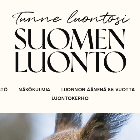
STÖ
NÄKÖKULMIA
LUONNON ÄÄNENÄ 85 VUOTTA
LUONTOKERHO