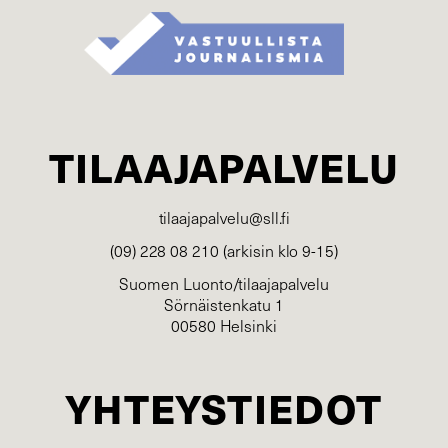
TILAAJAPALVELU
tilaajapalvelu@sll.fi
(09) 228 08 210 (arkisin klo 9-15)
Suomen Luonto/tilaajapalvelu
Sörnäistenkatu 1
00580 Helsinki
YHTEYSTIEDOT