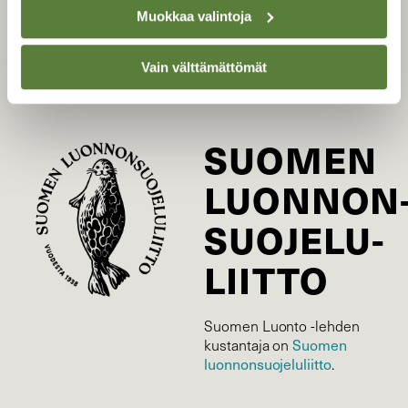
Tilaa Suomen Luonto
Muokkaa valintoja
Tilaa digilukuoikeus
Äänestä parasta juttua
Vain välttämättömät
Tilaa uutiskirje
SUOMEN
LUONNON
SUOJELU­
LIITTO
Suomen Luonto -lehden
Suomen
kustantaja on
luonnonsuojelu­liitto
.