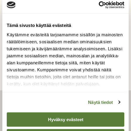
Kuikkaparvi Linnansaaren kansallispuistossa
kesällä 2019.
Tämä sivusto käyttää evästeitä
Kuvaaja: Mikko Kallio
Käytämme evästeitä tarjoamamme sisällön ja mainosten
räätälöimiseen, sosiaalisen median ominaisuuksien
tukemiseen ja kävijämäärämme analysoimiseen. Lisäksi
Kilpailun etusivulle
jaamme sosiaalisen median, mainosalan ja analytiikka-
alan kumppaneillemme tietoja siitä, miten käytät
sivustoamme. Kumppanimme voivat yhdistää näitä
tietoja muihin tietoihin, joita olet antanut heille tai joita on
kerätty, kun olet käyttänyt heidän palvelujaan.
Näytä tiedot
LEHTI
Hyväksy evästeet
Uusin lehti