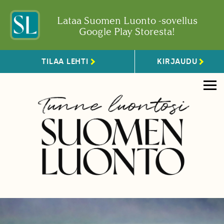
Lataa Suomen Luonto -sovellus
Google Play Storesta!
TILAA LEHTI
KIRJAUDU