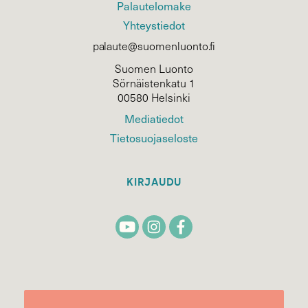
Palautelomake
Yhteystiedot
palaute@suomenluonto.fi
Suomen Luonto
Sörnäistenkatu 1
00580 Helsinki
Mediatiedot
Tietosuojaseloste
KIRJAUDU