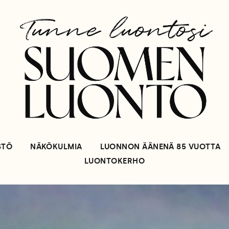
STÖ
NÄKÖKULMIA
LUONNON ÄÄNENÄ 85 VUOTTA
LUONTOKERHO