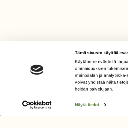
Tämä sivusto käyttää eväs
Käytämme evästeitä tarjoa
LEHTI
ominaisuuksien tukemisee
mainosalan ja analytiikka
Uusin lehti
voivat yhdistää näitä tietoja
Tilaa Suomen Luonto
heidän palvelujaan.
Tilaa digilukuoikeus
Äänestä parasta juttua
Näytä tiedot
Tilaa uutiskirje