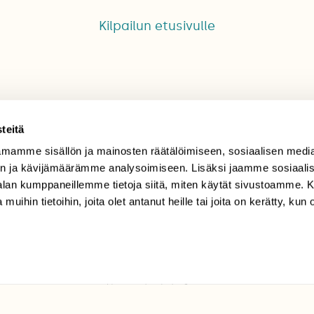
Kilpailun etusivulle
teitä
mamme sisällön ja mainosten räätälöimiseen, sosiaalisen medi
TILAAJAPALVELU
n ja kävijämäärämme analysoimiseen. Lisäksi jaamme sosiaali
-alan kumppaneillemme tietoja siitä, miten käytät sivustoamme
tilaajapalvelu@sll.fi
 muihin tietoihin, joita olet antanut heille tai joita on kerätty, kun 
(09) 228 08 210 (arkisin
klo 9-15)
Suomen
Luonto/tilaajapalvelu
Sörnäistenkatu 1
00580 Helsinki