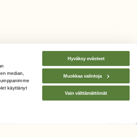
Hyväksy evästeet
an
sen median,
Muokkaa valintoja
. Kumppanimme
TILAA
SUOMEN
olet käyttänyt
Vain välttämättömät
LUONNON
UUTIS­KIRJE
Sähköpostiosoite