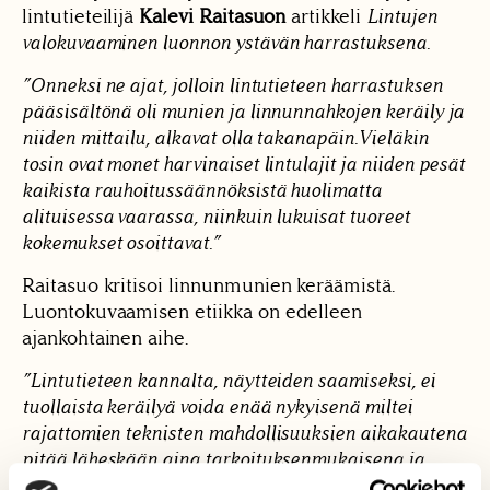
lintutieteilijä
Kalevi Raitasuon
artikkeli
Lintujen
valokuvaaminen luonnon ystävän harrastuksena.
”Onneksi ne ajat, jolloin lintutieteen harrastuksen
pääsisältönä oli munien ja linnunnahkojen keräily ja
niiden mittailu, alkavat olla takanapäin.Vieläkin
tosin ovat monet harvinaiset lintulajit ja niiden pesät
kaikista rauhoitussäännöksistä huolimatta
alituisessa vaarassa, niinkuin lukuisat tuoreet
kokemukset osoittavat.”
Raitasuo kritisoi linnunmunien keräämistä.
Luontokuvaamisen etiikka on edelleen
ajankohtainen aihe.
”Lintutieteen kannalta, näytteiden saamiseksi, ei
tuollaista keräilyä voida enää nykyisenä miltei
rajattomien teknisten mahdollisuuksien aikakautena
pitää läheskään aina tarkoituksenmukaisena ja
hyväksyttävänä. Kameraa ja värifilmiä käyttämällä