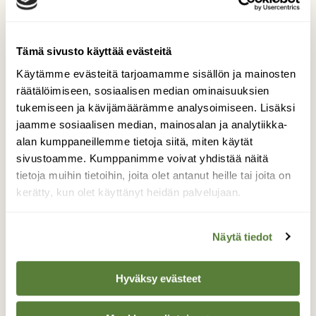
saadaan harvinaisuuksista tietyssä mielessä ainakin
yhtä arvokkaita näytteitä kuin tallentamalla ne
lasikaappeihin!”
Tämä sivusto käyttää evästeitä
Käytämme evästeitä tarjoamamme sisällön ja mainosten
”Muuan tunnettu lintu- ja luonnonsuojelumies, joka
räätälöimiseen, sosiaalisen median ominaisuuksien
ei itse valokuvaa, on väittänyt, että lintuvalokuvaajat
tukemiseen ja kävijämäärämme analysoimiseen. Lisäksi
aiheuttavat paljon vahinkoa ”metsästysmaillaan”. Jos
jaamme sosiaalisen median, mainosalan ja analytiikka-
tälläinen syytös pitäisi yleensä paikkansa, olisi
alan kumppaneillemme tietoja siitä, miten käytät
tietysti koko harrastus tuomittava. Näin ei
sivustoamme. Kumppanimme voivat yhdistää näitä
kuitenkaan ole asianlaita.”
tietoja muihin tietoihin, joita olet antanut heille tai joita on
”Ennen kuin ryhtyy valokuvaamaan lintuja, on
kerätty, kun olet käyttänyt heidän palvelujaan.
opittava tuntemaan niiden luonnetta ja
elämäntapoja sekä tiedettävä millainen kameran ja
Näytä tiedot
muiden välineiden on oltava.”
Hyväksy evästeet
Tilaa lehti tästä