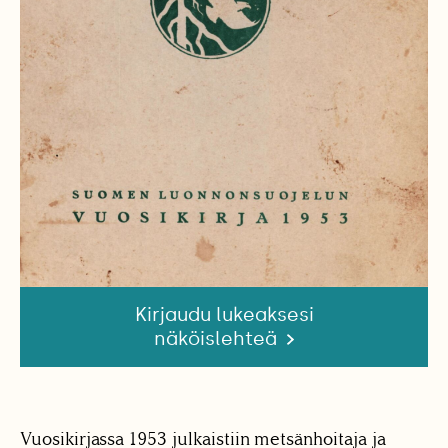
Kirjaudu lukeaksesi
näköislehteä
Vuosikirjassa 1953 julkaistiin metsänhoitaja ja