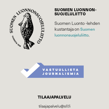
SUOMEN LUONNON­
SUOJELU­LIITTO
Suomen Luonto -lehden
kustantaja on
Suomen
luonnonsuojelu­liitto
.
TILAAJAPALVELU
tilaajapalvelu@sll.fi