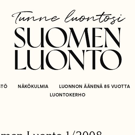
STÖ
NÄKÖKULMIA
LUONNON ÄÄNENÄ 85 VUOTTA
LUONTOKERHO