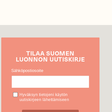
TILAA
SUOMEN
LUONNON
UUTIS­KIRJE
Sähköpostiosoite
Hyväksyn tietojeni käytön
uutiskirjeen lähettämiseen