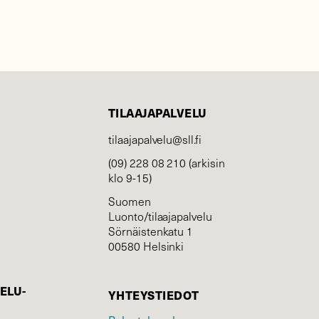
TILAAJAPALVELU
tilaajapalvelu@sll.fi
(09) 228 08 210 (arkisin
klo 9-15)
Suomen
Luonto/tilaajapalvelu
Sörnäistenkatu 1
00580 Helsinki
ELU­
YHTEYSTIEDOT