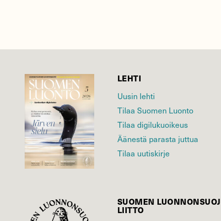
LEHTI
Uusin lehti
Tilaa Suomen Luonto
Tilaa digilukuoikeus
Äänestä parasta juttua
Tilaa uutiskirje
SUOMEN LUONNON­SUOJ
LIITTO