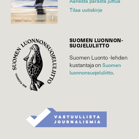
Äänestä parasta juttua
Tilaa uutiskirje
SUOMEN LUONNON­
SUOJELU­LIITTO
Suomen Luonto -lehden
kustantaja on
Suomen
luonnonsuojelu­liitto
.