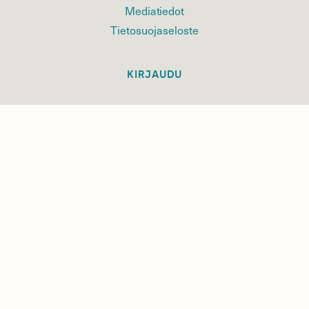
Mediatiedot
Tietosuojaseloste
KIRJAUDU
TILAA
SUOMEN
LUONNON
UUTIS­KIRJE
Sähköpostiosoite