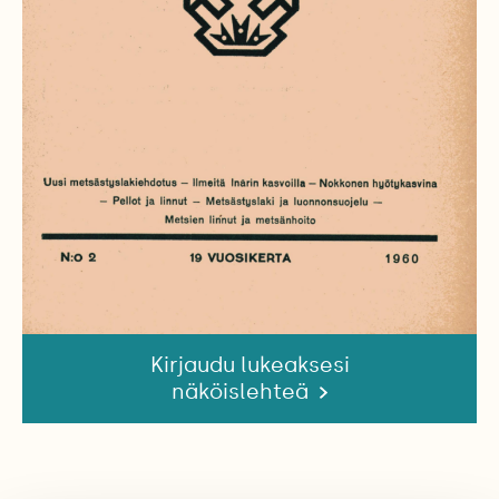
Kirjaudu lukeaksesi
näköislehteä