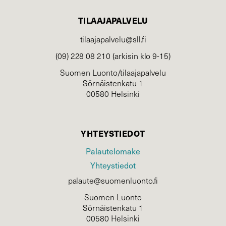
TILAAJAPALVELU
tilaajapalvelu@sll.fi
(09) 228 08 210 (arkisin klo 9-15)
Suomen Luonto/tilaajapalvelu
Sörnäistenkatu 1
00580 Helsinki
YHTEYSTIEDOT
Palautelomake
Yhteystiedot
palaute@suomenluonto.fi
Suomen Luonto
Sörnäistenkatu 1
00580 Helsinki