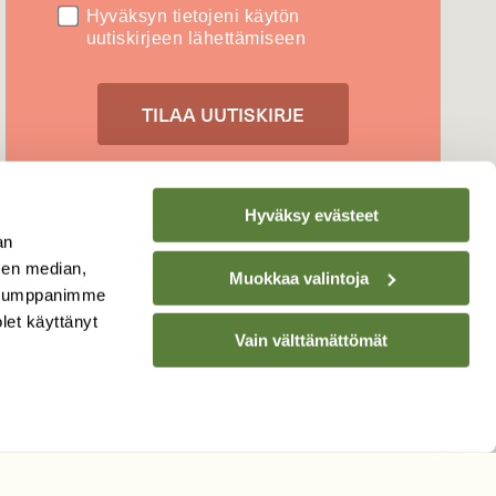
Hyväksyn tietojeni käytön
uutiskirjeen lähettämiseen
Tietosuojaseloste
Hyväksy evästeet
an
sen median,
Muokkaa valintoja
. Kumppanimme
olet käyttänyt
Vain välttämättömät