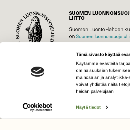
SUOMEN LUONNON­SUOJ
LIITTO
Suomen Luonto -lehden ku
on
Suomen luonnonsuojelu­lii
Tämä sivusto käyttää eväs
Käytämme evästeitä tarjoa
ominaisuuksien tukemisee
mainosalan ja analytiikka
voivat yhdistää näitä tietoja
heidän palvelujaan.
Näytä tiedot