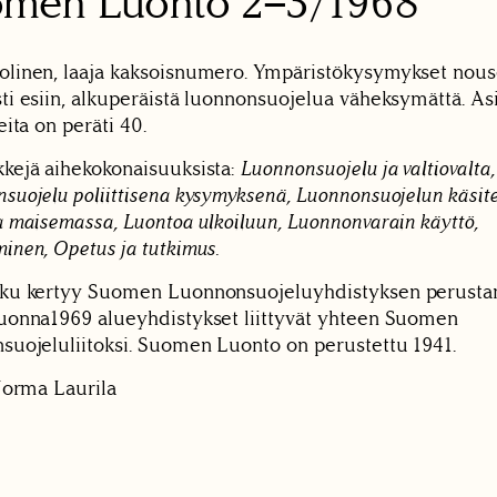
omen Luonto
2–3/1968
linen, laaja kaksoisnumero. Ympäristökysymykset nous
ti esiin, alkuperäistä luonnonsuojelua väheksymättä. As
eita on peräti 40.
kejä aihekokonaisuuksista:
Luonnonsuojelu ja valtiovalta,
suojelu poliittisena kysymyksenä, Luonnonsuojelun käsite
a maisemassa, Luontoa ulkoiluun, Luonnonvarain käyttö,
inen, Opetus ja tutkimus.
uku kertyy Suomen Luonnonsuojeluyhdistyksen perusta
uonna1969 alueyhdistykset liittyvät yhteen Suomen
suojeluliitoksi. Suomen Luonto on perustettu 1941.
 Jorma Laurila