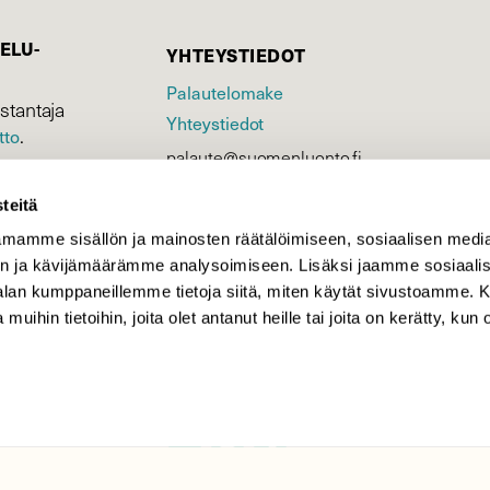
ELU­
YHTEYSTIEDOT
Palautelomake
stantaja
Yhteystiedot
.
tto
palaute@suomenluonto.fi
Suomen Luonto
teitä
Sörnäistenkatu 1
00580 Helsinki
mamme sisällön ja mainosten räätälöimiseen, sosiaalisen medi
n ja kävijämäärämme analysoimiseen. Lisäksi jaamme sosiaali
Mediatiedot
-alan kumppaneillemme tietoja siitä, miten käytät sivustoamme
Tietosuojaseloste
 muihin tietoihin, joita olet antanut heille tai joita on kerätty, kun 
KIRJAUDU