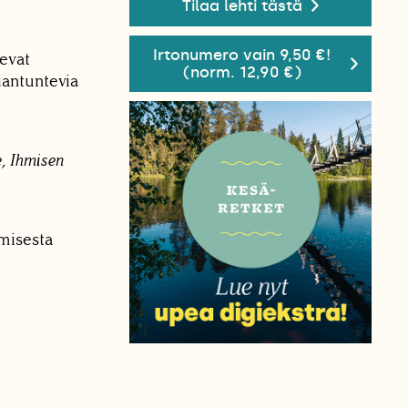
Tilaa lehti tästä
Irtonumero vain 9,50 €!
evat
(norm. 12,90 €)
iantuntevia
, Ihmisen
misesta