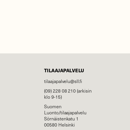
TILAAJAPALVELU
tilaajapalvelu@sll.fi
(09) 228 08 210 (arkisin
klo 9-15)
Suomen
Luonto/tilaajapalvelu
Sörnäistenkatu 1
00580 Helsinki