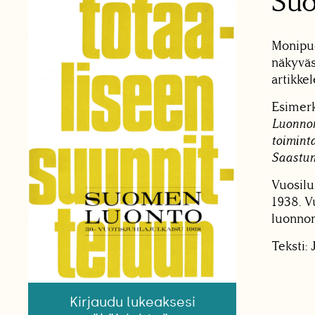
Su
Monipuo
näkyväs
artikkel
Esimerk
Luonnon
toimint
Saastum
Vuosil
1938. V
luonnon
Teksti:
Kirjaudu lukeaksesi