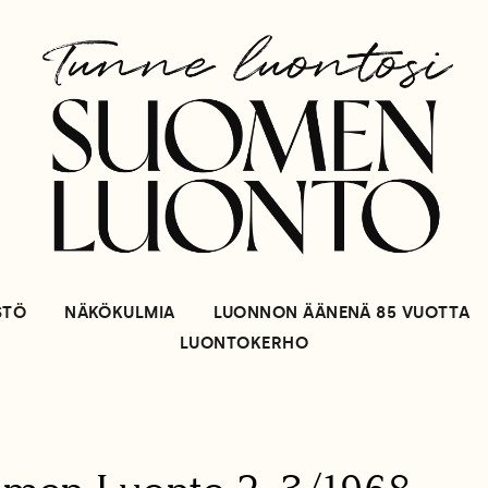
STÖ
NÄKÖKULMIA
LUONNON ÄÄNENÄ 85 VUOTTA
LUONTOKERHO