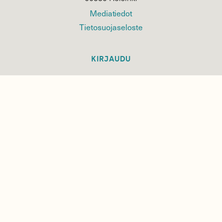
Mediatiedot
Tietosuojaseloste
KIRJAUDU
TILAA
SUOMEN
LUONNON
UUTIS­KIRJE
Sähköpostiosoite