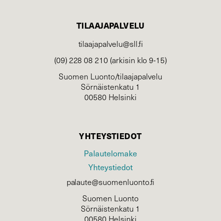
TILAAJAPALVELU
tilaajapalvelu@sll.fi
(09) 228 08 210 (arkisin klo 9-15)
Suomen Luonto/tilaajapalvelu
Sörnäistenkatu 1
00580 Helsinki
YHTEYSTIEDOT
Palautelomake
Yhteystiedot
palaute@suomenluonto.fi
Suomen Luonto
Sörnäistenkatu 1
00580 Helsinki