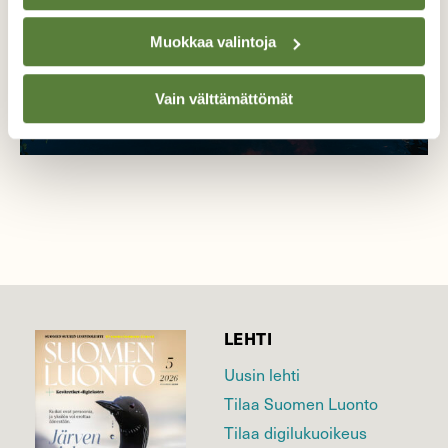
Muokkaa valintoja
Vain välttämättömät
LEHTI
Uusin lehti
Tilaa Suomen Luonto
Tilaa digilukuoikeus