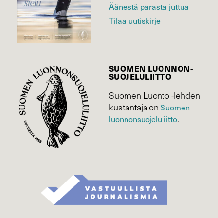
Äänestä parasta juttua
Tilaa uutiskirje
SUOMEN LUONNON­
SUOJELU­LIITTO
Suomen Luonto -lehden
kustantaja on
Suomen
luonnonsuojelu­liitto
.