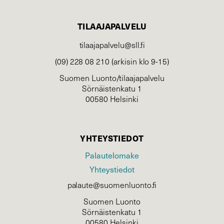
TILAAJAPALVELU
tilaajapalvelu@sll.fi
(09) 228 08 210 (arkisin klo 9-15)
Suomen Luonto/tilaajapalvelu
Sörnäistenkatu 1
00580 Helsinki
YHTEYSTIEDOT
Palautelomake
Yhteystiedot
palaute@suomenluonto.fi
Suomen Luonto
Sörnäistenkatu 1
00580 Helsinki