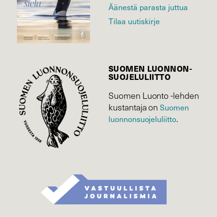
Äänestä parasta juttua
Tilaa uutiskirje
SUOMEN LUONNON­
SUOJELU­LIITTO
Suomen Luonto -lehden
kustantaja on
Suomen
.
luonnonsuojelu­liitto