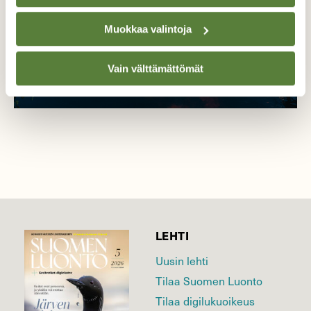
Muokkaa valintoja
Vain välttämättömät
LEHTI
Uusin lehti
Tilaa Suomen Luonto
Tilaa digilukuoikeus