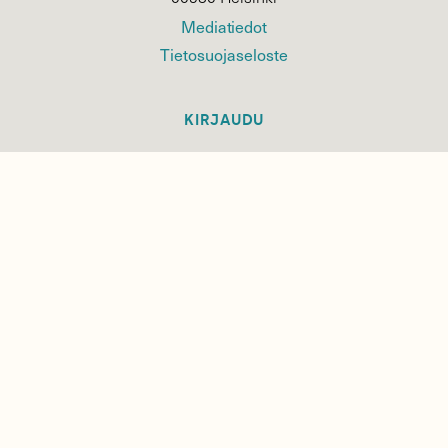
Mediatiedot
Tietosuojaseloste
KIRJAUDU
TILAA
SUOMEN
LUONNON
UUTIS­KIRJE
Sähköpostiosoite