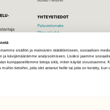
ELU­
YHTEYSTIEDOT
Palautelomake
stantaja
Yhteystiedot
tto
.
palaute@suomenluonto.fi
teitä
Suomen Luonto
mamme sisällön ja mainosten räätälöimiseen, sosiaalisen medi
Sörnäistenkatu 1
n ja kävijämäärämme analysoimiseen. Lisäksi jaamme sosiaali
00580 Helsinki
-alan kumppaneillemme tietoja siitä, miten käytät sivustoamme
Mediatiedot
 muihin tietoihin, joita olet antanut heille tai joita on kerätty, kun 
Tietosuojaseloste
KIRJAUDU