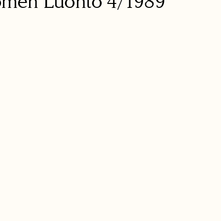
omen Luonto
4/1989