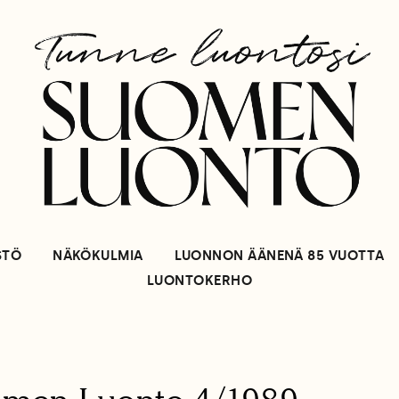
STÖ
NÄKÖKULMIA
LUONNON ÄÄNENÄ 85 VUOTTA
LUONTOKERHO