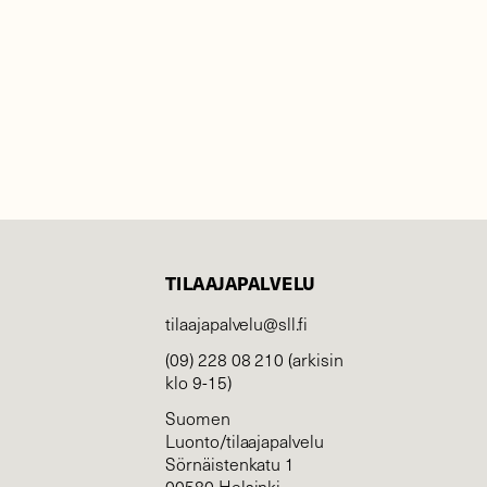
TILAAJAPALVELU
tilaajapalvelu@sll.fi
(09) 228 08 210 (arkisin
klo 9-15)
Suomen
Luonto/tilaajapalvelu
Sörnäistenkatu 1
00580 Helsinki