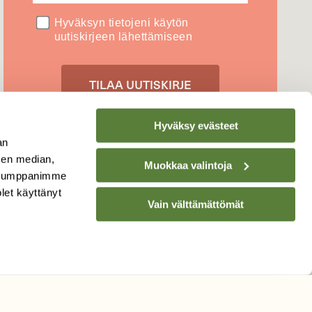
Hyväksyn tietojeni käytön
uutiskirjeen lähettämiseen
Hyväksy evästeet
Tietosuojaseloste
an
sen median,
Muokkaa valintoja
. Kumppanimme
olet käyttänyt
Vain välttämättömät