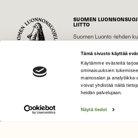
SUOMEN LUONNON­SUOJ
LIITTO
Suomen Luonto -lehden ku
on
Suomen luonnonsuojelu­lii
Tämä sivusto käyttää eväs
Käytämme evästeitä tarjoa
ominaisuuksien tukemisee
mainosalan ja analytiikka
voivat yhdistää näitä tietoja
heidän palvelujaan.
Näytä tiedot