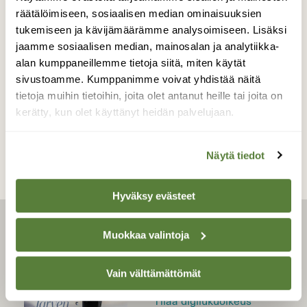
räätälöimiseen, sosiaalisen median ominaisuuksien
tukemiseen ja kävijämäärämme analysoimiseen. Lisäksi
jaamme sosiaalisen median, mainosalan ja analytiikka-
alan kumppaneillemme tietoja siitä, miten käytät
sivustoamme. Kumppanimme voivat yhdistää näitä
tietoja muihin tietoihin, joita olet antanut heille tai joita on
kerätty, kun olet käyttänyt heidän palvelujaan.
Näytä tiedot
Hyväksy evästeet
LEHTI
Muokkaa valintoja
Uusin lehti
Vain välttämättömät
Tilaa Suomen Luonto
Tilaa digilukuoikeus