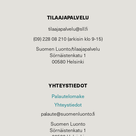
TILAAJAPALVELU
tilaajapalvelu@sll.fi
(09) 228 08 210 (arkisin klo 9-15)
Suomen Luonto/tilaajapalvelu
Sörnäistenkatu 1
00580 Helsinki
YHTEYSTIEDOT
Palautelomake
Yhteystiedot
palaute@suomenluonto.fi
Suomen Luonto
Sörnäistenkatu 1