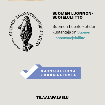
SUOMEN LUONNON­
SUOJELU­LIITTO
Suomen Luonto -lehden
kustantaja on
Suomen
luonnonsuojelu­liitto
.
TILAAJAPALVELU