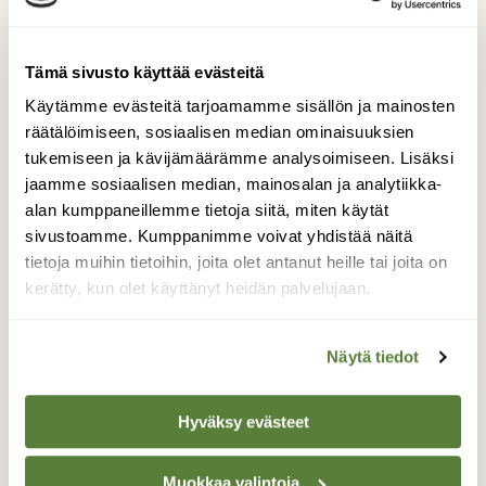
Tilaa lehti tästä
Irtonumero vain 9,50 €! (norm. 12,90 €)
Tämä sivusto käyttää evästeitä
Käytämme evästeitä tarjoamamme sisällön ja mainosten
räätälöimiseen, sosiaalisen median ominaisuuksien
tukemiseen ja kävijämäärämme analysoimiseen. Lisäksi
jaamme sosiaalisen median, mainosalan ja analytiikka-
alan kumppaneillemme tietoja siitä, miten käytät
sivustoamme. Kumppanimme voivat yhdistää näitä
tietoja muihin tietoihin, joita olet antanut heille tai joita on
kerätty, kun olet käyttänyt heidän palvelujaan.
Näytä tiedot
Hyväksy evästeet
Muokkaa valintoja