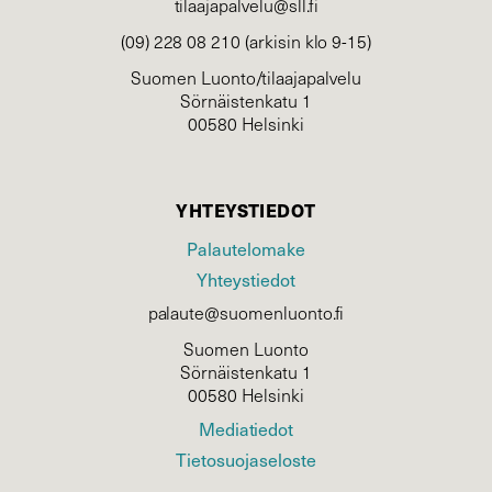
tilaajapalvelu@sll.fi
(09) 228 08 210 (arkisin klo 9-15)
Suomen Luonto/tilaajapalvelu
Sörnäistenkatu 1
00580 Helsinki
YHTEYSTIEDOT
Palautelomake
Yhteystiedot
palaute@suomenluonto.fi
Suomen Luonto
Sörnäistenkatu 1
00580 Helsinki
Mediatiedot
Tietosuojaseloste