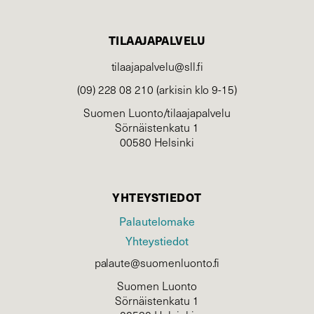
TILAAJAPALVELU
tilaajapalvelu@sll.fi
(09) 228 08 210 (arkisin klo 9-15)
Suomen Luonto/tilaajapalvelu
Sörnäistenkatu 1
00580 Helsinki
YHTEYSTIEDOT
Palautelomake
Yhteystiedot
palaute@suomenluonto.fi
Suomen Luonto
Sörnäistenkatu 1