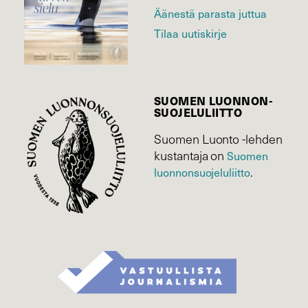
Äänestä parasta juttua
Tilaa uutiskirje
SUOMEN LUONNON­
SUOJELU­LIITTO
Suomen Luonto -lehden
kustantaja on
Suomen
.
luonnonsuojelu­liitto