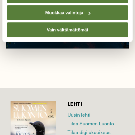
Muokkaa valintoja
Vain välttämättömät
LEHTI
Uusin lehti
Tilaa Suomen Luonto
Tilaa digilukuoikeus