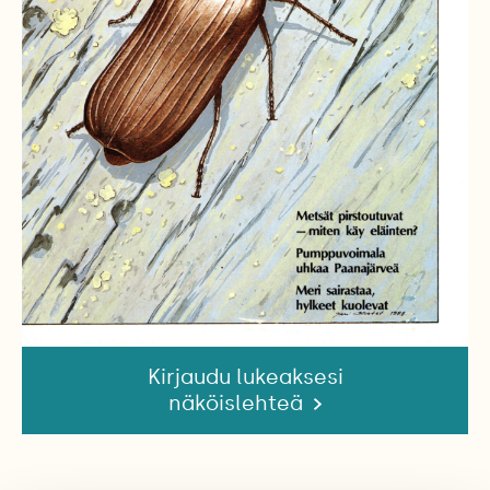
Kirjaudu lukeaksesi
näköislehteä