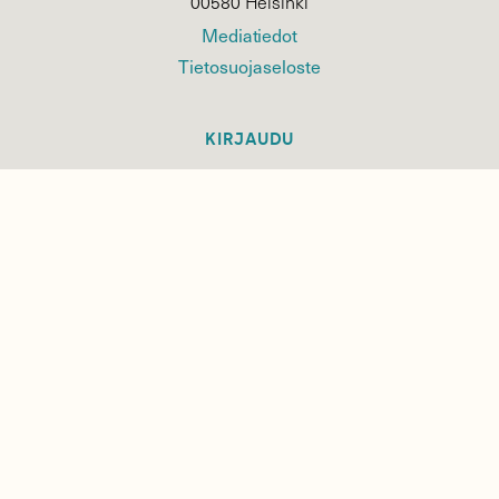
00580 Helsinki
Mediatiedot
Tietosuojaseloste
KIRJAUDU
TILAA
SUOMEN
LUONNON
UUTIS­KIRJE
Sähköpostiosoite