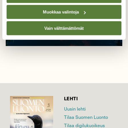
Muokkaa valintoja
Vain välttämättömät
LEHTI
Uusin lehti
Tilaa Suomen Luonto
Tilaa digilukuoikeus