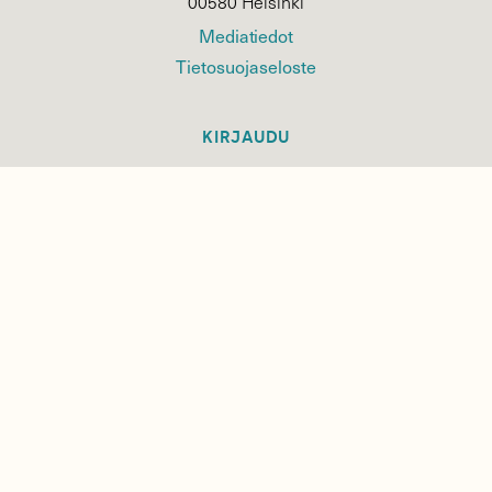
00580 Helsinki
Mediatiedot
Tietosuojaseloste
KIRJAUDU
TILAA
SUOMEN
LUONNON
UUTIS­KIRJE
Sähköpostiosoite