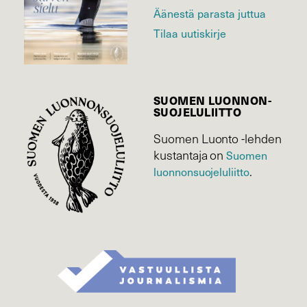
Äänestä parasta juttua
Tilaa uutiskirje
SUOMEN LUONNON­
SUOJELU­LIITTO
Suomen Luonto -lehden
kustantaja on
Suomen
luonnonsuojelu­liitto
.