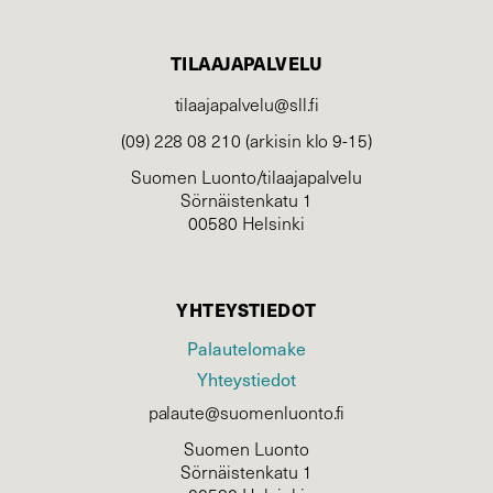
TILAAJAPALVELU
tilaajapalvelu@sll.fi
(09) 228 08 210 (arkisin klo 9-15)
Suomen Luonto/tilaajapalvelu
Sörnäistenkatu 1
00580 Helsinki
YHTEYSTIEDOT
Palautelomake
Yhteystiedot
palaute@suomenluonto.fi
Suomen Luonto
Sörnäistenkatu 1