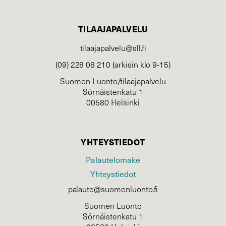
TILAAJAPALVELU
tilaajapalvelu@sll.fi
(09) 228 08 210 (arkisin klo 9-15)
Suomen Luonto/tilaajapalvelu
Sörnäistenkatu 1
00580 Helsinki
YHTEYSTIEDOT
Palautelomake
Yhteystiedot
palaute@suomenluonto.fi
Suomen Luonto
Sörnäistenkatu 1