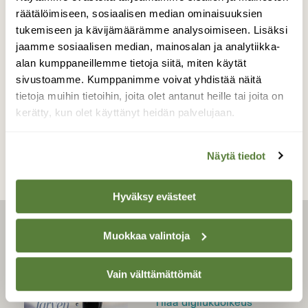
räätälöimiseen, sosiaalisen median ominaisuuksien
tukemiseen ja kävijämäärämme analysoimiseen. Lisäksi
jaamme sosiaalisen median, mainosalan ja analytiikka-
alan kumppaneillemme tietoja siitä, miten käytät
sivustoamme. Kumppanimme voivat yhdistää näitä
tietoja muihin tietoihin, joita olet antanut heille tai joita on
kerätty, kun olet käyttänyt heidän palvelujaan.
Näytä tiedot
Hyväksy evästeet
LEHTI
Muokkaa valintoja
Uusin lehti
Vain välttämättömät
Tilaa Suomen Luonto
Tilaa digilukuoikeus