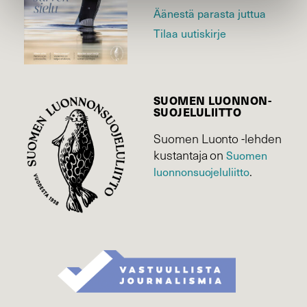
Äänestä parasta juttua
Tilaa uutiskirje
SUOMEN LUONNON­
SUOJELU­LIITTO
Suomen Luonto -lehden
kustantaja on
Suomen
luonnonsuojelu­liitto
.