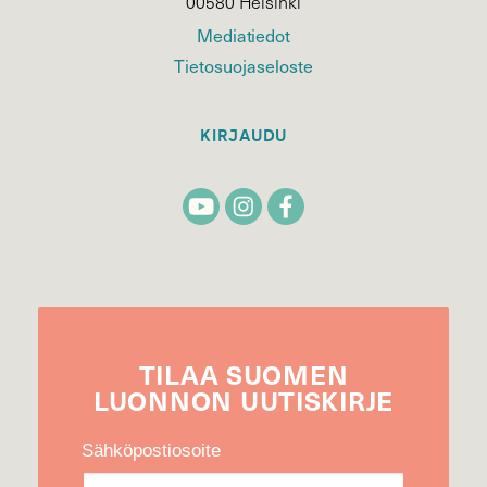
00580 Helsinki
Mediatiedot
Tietosuojaseloste
KIRJAUDU
TILAA
SUOMEN
LUONNON
UUTIS­KIRJE
Sähköpostiosoite