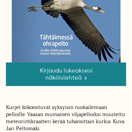
Kirjaudu lukeaksesi
näköislehteä
Kurjet kokoontuvat syksyisin ruokailemaan
pelloille. Vaasan muinainen viljapelloiksi muutettu
meteoriittikraatteri kerää tuhansittain kurkia. Kuva
Jari Peltomäki.