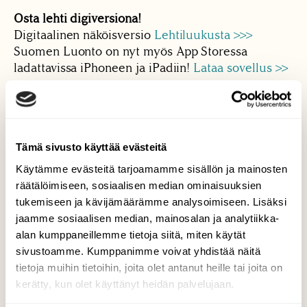
Osta lehti digiversiona!
Digitaalinen näköisversio
Lehtiluukusta >>>
Suomen Luonto on nyt myös App Storessa
ladattavissa iPhoneen ja iPadiin!
Lataa sovellus >>
Tilaa lehti tästä
Tämä sivusto käyttää evästeitä
Käytämme evästeitä tarjoamamme sisällön ja mainosten
Irtonumero vain 9,50 €! (norm. 12,90 €)
räätälöimiseen, sosiaalisen median ominaisuuksien
tukemiseen ja kävijämäärämme analysoimiseen. Lisäksi
jaamme sosiaalisen median, mainosalan ja analytiikka-
alan kumppaneillemme tietoja siitä, miten käytät
sivustoamme. Kumppanimme voivat yhdistää näitä
tietoja muihin tietoihin, joita olet antanut heille tai joita on
kerätty, kun olet käyttänyt heidän palvelujaan.