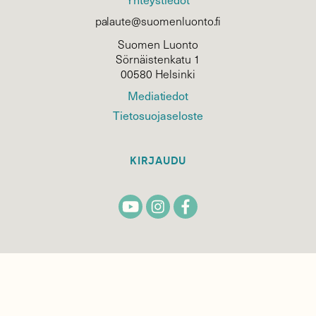
palaute@suomenluonto.fi
Suomen Luonto
Sörnäistenkatu 1
00580 Helsinki
Mediatiedot
Tietosuojaseloste
KIRJAUDU
TILAA
SUOMEN