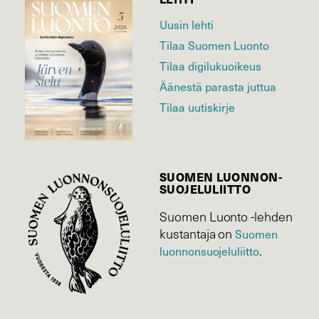
Uusin lehti
Tilaa Suomen Luonto
Tilaa digilukuoikeus
Äänestä parasta juttua
Tilaa uutiskirje
SUOMEN LUONNON­
SUOJELU­LIITTO
Suomen Luonto -lehden
kustantaja on
Suomen
luonnonsuojelu­liitto
.