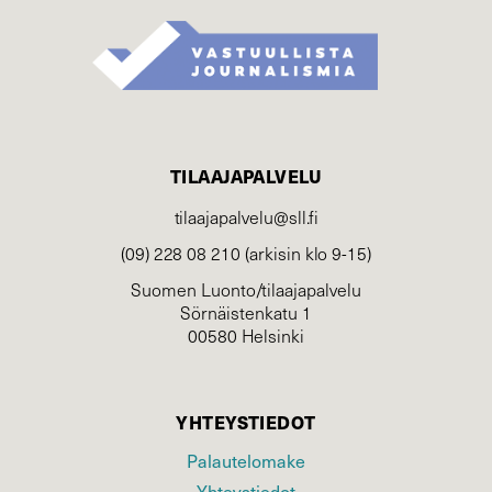
TILAAJAPALVELU
tilaajapalvelu@sll.fi
(09) 228 08 210 (arkisin klo 9-15)
Suomen Luonto/tilaajapalvelu
Sörnäistenkatu 1
00580 Helsinki
YHTEYSTIEDOT
Palautelomake
Yhteystiedot