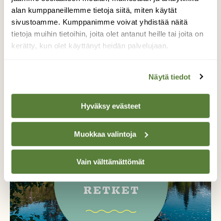
Teksti: Jorma Laurila
alan kumppaneillemme tietoja siitä, miten käytät
sivustoamme. Kumppanimme voivat yhdistää näitä
tietoja muihin tietoihin, joita olet antanut heille tai joita on
kerätty, kun olet käyttänyt heidän palvelujaan.
Tilaa lehti tästä
Näytä tiedot
Irtonumero vain 9,50 €! (norm. 12,90 €)
Hyväksy evästeet
Muokkaa valintoja
Vain välttämättömät