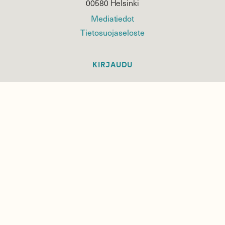
00580 Helsinki
Mediatiedot
Tietosuojaseloste
KIRJAUDU
TILAA
SUOMEN
LUONNON
UUTIS­KIRJE
Sähköpostiosoite