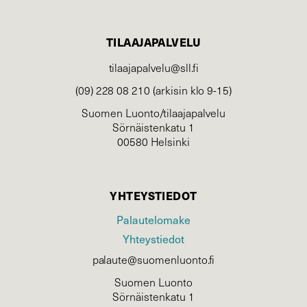
TILAAJAPALVELU
tilaajapalvelu@sll.fi
(09) 228 08 210 (arkisin klo 9-15)
Suomen Luonto/tilaajapalvelu
Sörnäistenkatu 1
00580 Helsinki
YHTEYSTIEDOT
Palautelomake
Yhteystiedot
palaute@suomenluonto.fi
Suomen Luonto
Sörnäistenkatu 1