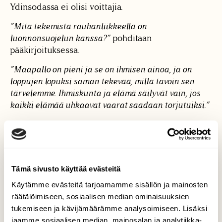
Ydinsodassa ei olisi voittajia.
”Mitä tekemistä rauhanliikkeellä on
luonnonsuojelun kanssa?”
pohditaan
pääkirjoituksessa.
”Maapallo on pieni ja se on ihmisen ainoa, ja on
loppujen lopuksi saman tekevää, millä tavoin sen
tärvelemme. Ihmiskunta ja elämä säilyvät vain, jos
kaikki elämää uhkaavat vaarat saadaan torjutuiksi.”
”Ihmiskunnan ja maapallon elinkelpoisuuden
kannalta ei ole ollenkaan olennaista, kuinka monta
ihmistä ydinsodassa välittömästi kuolisi, vaan kuinka
eloonjääneille käy ja kuinka ekosysteemit
Tämä sivusto käyttää evästeitä
ydinsodassa selviytyvät.”
Käytämme evästeitä tarjoamamme sisällön ja mainosten
Numerossa on kaksi laajaa aiheeseen liittyvää
räätälöimiseen, sosiaalisen median ominaisuuksien
artikkelia.’
tukemiseen ja kävijämäärämme analysoimiseen. Lisäksi
jaamme sosiaalisen median, mainosalan ja analytiikka-