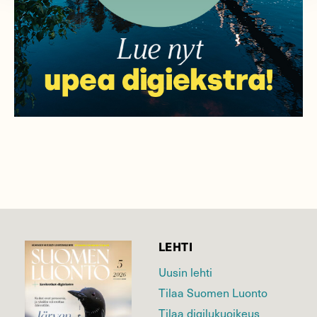
LEHTI
Uusin lehti
Tilaa Suomen Luonto
Tilaa digilukuoikeus