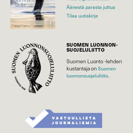
Äänestä parasta juttua
Tilaa uutiskirje
SUOMEN LUONNON­
SUOJELU­LIITTO
Suomen Luonto -lehden
kustantaja on
Suomen
luonnonsuojelu­liitto
.