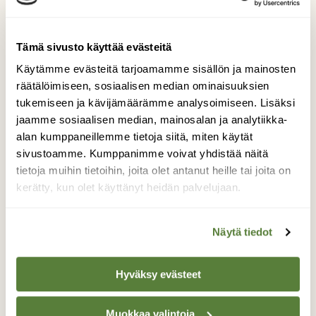
Tilaa lehti tästä
Irtonumero vain 9,50 €! (norm. 12,90 €)
Tämä sivusto käyttää evästeitä
Käytämme evästeitä tarjoamamme sisällön ja mainosten
räätälöimiseen, sosiaalisen median ominaisuuksien
tukemiseen ja kävijämäärämme analysoimiseen. Lisäksi
jaamme sosiaalisen median, mainosalan ja analytiikka-
alan kumppaneillemme tietoja siitä, miten käytät
sivustoamme. Kumppanimme voivat yhdistää näitä
tietoja muihin tietoihin, joita olet antanut heille tai joita on
kerätty, kun olet käyttänyt heidän palvelujaan.
Näytä tiedot
Hyväksy evästeet
Muokkaa valintoja