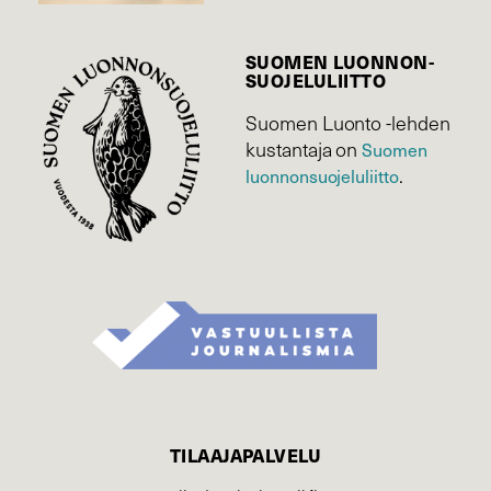
SUOMEN LUONNON­
SUOJELU­LIITTO
Suomen Luonto -lehden
kustantaja on
Suomen
luonnonsuojelu­liitto
.
TILAAJAPALVELU