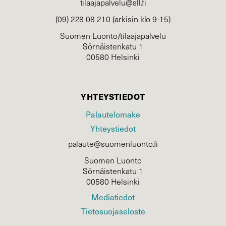
tilaajapalvelu@sll.fi
(09) 228 08 210 (arkisin klo 9-15)
Suomen Luonto/tilaajapalvelu
Sörnäistenkatu 1
00580 Helsinki
YHTEYSTIEDOT
Palautelomake
Yhteystiedot
palaute@suomenluonto.fi
Suomen Luonto
Sörnäistenkatu 1
00580 Helsinki
Mediatiedot
Tietosuojaseloste