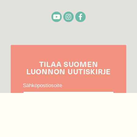
TILAA
SUOMEN
LUONNON
UUTIS­KIRJE
Sähköpostiosoite
Hyväksyn tietojeni käytön uutiskirjeen
lähettämiseen