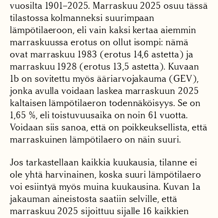
vuosilta 1901–2025. Marraskuu 2025 osuu tässä
tilastossa kolmanneksi suurimpaan
lämpötilaeroon, eli vain kaksi kertaa aiemmin
marraskuussa erotus on ollut isompi: nämä
ovat marraskuu 1983 (erotus 14,6 astetta) ja
marraskuu 1928 (erotus 13,5 astetta). Kuvaan
1b on sovitettu myös ääriarvojakauma (GEV),
jonka avulla voidaan laskea marraskuun 2025
kaltaisen lämpötilaeron todennäköisyys. Se on
1,65 %, eli toistuvuusaika on noin 61 vuotta.
Voidaan siis sanoa, että on poikkeuksellista, että
marraskuinen lämpötilaero on näin suuri.
Jos tarkastellaan kaikkia kuukausia, tilanne ei
ole yhtä harvinainen, koska suuri lämpötilaero
voi esiintyä myös muina kuukausina. Kuvan 1a
jakauman aineistosta saatiin selville, että
marraskuu 2025 sijoittuu sijalle 16 kaikkien