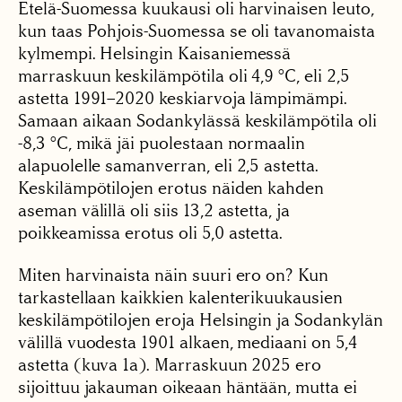
Etelä-Suomessa kuukausi oli harvinaisen leuto,
kun taas Pohjois-Suomessa se oli tavanomaista
kylmempi. Helsingin Kaisaniemessä
marraskuun keskilämpötila oli 4,9 °C, eli 2,5
astetta 1991–2020 keskiarvoja lämpimämpi.
Samaan aikaan Sodankylässä keskilämpötila oli
-8,3 °C, mikä jäi puolestaan normaalin
alapuolelle samanverran, eli 2,5 astetta.
Keskilämpötilojen erotus näiden kahden
aseman välillä oli siis 13,2 astetta, ja
poikkeamissa erotus oli 5,0 astetta.
Miten harvinaista näin suuri ero on? Kun
tarkastellaan kaikkien kalenterikuukausien
keskilämpötilojen eroja Helsingin ja Sodankylän
välillä vuodesta 1901 alkaen, mediaani on 5,4
astetta (kuva 1a). Marraskuun 2025 ero
sijoittuu jakauman oikeaan häntään, mutta ei