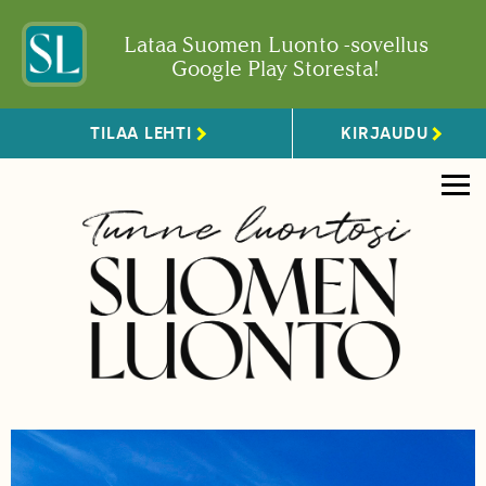
Lataa Suomen Luonto -sovellus
Google Play Storesta!
TILAA LEHTI
KIRJAUDU