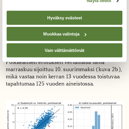
Näytä tiedot
selkeästi pisteparven ulkopuolelle (kuva 2a),
alueelle jossa Helsingin poikkeama on
Hyväksy evästeet
positiivinen mutta Sodankylän poikkeama
negatiivinen. Sellaisia kuukausia, joissa
Helsingin poikkeama on yli astetta, ja
Muokkaa valintoja
Sodankylän poikkeama alle kaksi astetta, ei ole
aiemmin esiintynyt kertaakaan!
Vain välttämättömät
Poikkeamien erotuksen vertailussa tämä
marraskuu sijoittuu 10. suurimmaksi (kuva 2b),
mikä vastaa noin kerran 13 vuodessa toistuvaa
tapahtumaa 125 vuoden aineistossa.