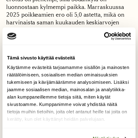
luonnostaan kylmempi paikka. Marraskuussa
2025 poikkeamien ero oli 5,0 astetta, mikä on
harvinaista saman kuukauden keskiarvojen
välillä.
Yleensä Helsingin ja Sodankylän lämpötilojen
poikkeamat korreloivat keskenään, ja kaikkien
Tämä sivusto käyttää evästeitä
kuukausien aineistosta laskettu
korrelaatiokerroin onkin R = 0,78 (kuva 2a).
Käytämme evästeitä tarjoamamme sisällön ja mainosten
Toisin sanoen, kun Helsingissä kuukausi on
räätälöimiseen, sosiaalisen median ominaisuuksien
tavanomaista kylmempi tai lämpimämpi, sama
tukemiseen ja kävijämäärämme analysoimiseen. Lisäksi
jaamme sosiaalisen median, mainosalan ja analytiikka-
pätee yleensä myös Sodankylään.
alan kumppaneillemme tietoja siitä, miten käytät
Hyvästä yhteensopivuudesta kertonee myös se,
sivustoamme. Kumppanimme voivat yhdistää näitä
tietoja muihin tietoihin, joita olet antanut heille tai joita on
että aineistoon sovitettu lineaarinen
kerätty, kun olet käyttänyt heidän palvelujaan.
regressioviiva on lähes päällekkäin 1:1-viivan
kanssa. Marraskuu 2025 oli kuitenkin tässä
suhteessa poikkeuksellinen tapaus ja osuu