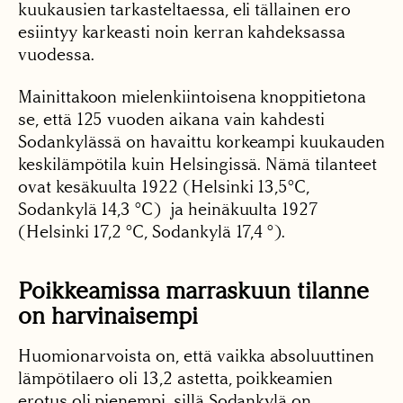
kuukausien tarkasteltaessa, eli tällainen ero
esiintyy karkeasti noin kerran kahdeksassa
vuodessa.
Mainittakoon mielenkiintoisena knoppitietona
se, että 125 vuoden aikana vain kahdesti
Sodankylässä on havaittu korkeampi kuukauden
keskilämpötila kuin Helsingissä. Nämä tilanteet
ovat kesäkuulta 1922 (Helsinki 13,5°C,
Sodankylä 14,3 °C) ja heinäkuulta 1927
(Helsinki 17,2 °C, Sodankylä 17,4 °).
Poikkeamissa marraskuun tilanne
on harvinaisempi
Huomionarvoista on, että vaikka absoluuttinen
lämpötilaero oli 13,2 astetta, poikkeamien
erotus oli pienempi, sillä Sodankylä on