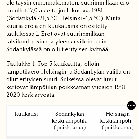
ole täysin ennennäkemätön: suurimmillaan ero
on ollut 17,0 astetta joulukuussa 1981
(Sodankylä -21,5 °C, Helsinki -4,5 °C). Muita
suuria eroja eri kuukausina on esitetty
taulukossa 1. Erot ovat suurimmillaan
talvikuukausina ja yleensä silloin, kuin
Sodankylässä on ollut erityisen kylmää.
Taulukko 1. Top 5 kuukautta, jolloin
lämpötilaero Helsingin ja Sodankylän välillä on
ollut erityisen suuri. Sulkeissa olevat luvut
kertovat lämpötilan poikkeaman vuosien 1991–
2020 keskiarvosta.
Kuukausi
Sodankylän
Helsingin
keskilämpötila
keskilämpötila
(poikkeama)
(poikkeama)