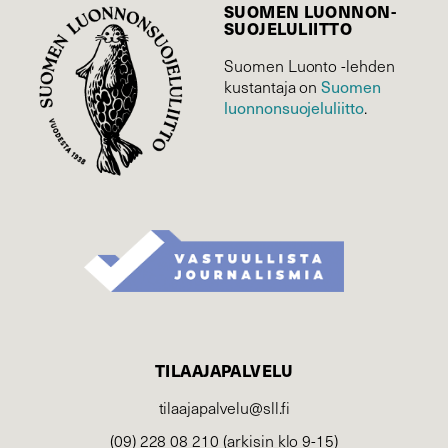
SUOMEN LUONNON­
SUOJELU­LIITTO
Suomen Luonto -lehden
Suomen
kustantaja on
luonnonsuojelu­liitto
.
TILAAJAPALVELU
tilaajapalvelu@sll.fi
(09) 228 08 210 (arkisin klo 9-15)